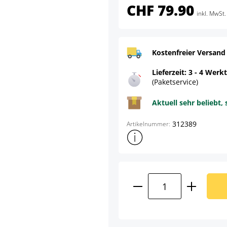
CHF 79.90
inkl. MwSt.
Kostenfreier Versand
Lieferzeit: 3 - 4 Werk
(Paketservice)
Aktuell sehr beliebt, 
312389
Artikelnummer:
Weitere Produktinformatione
Produkt Anzahl: G