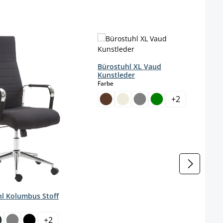
Bürostuhl XL Vaud
Kunstleder
auswählen
Farbe
+
2
l Kolumbus Stoff
wählen
+
2