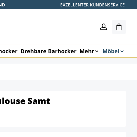
ND
EXZELLENTER KUNDENSERVICE
Warenk
hocker
Drehbare Barhocker
Mehr
Möbel
ulouse Samt