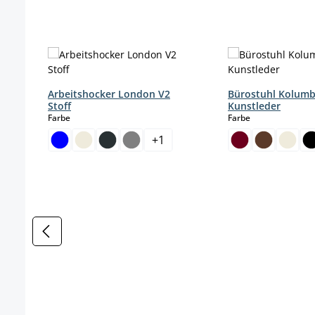
Produktgalerie überspringen
Arbeitshocker London V2
Bürostuhl Kolum
Stoff
Kunstleder
auswählen
auswählen
Farbe
Farbe
+
1