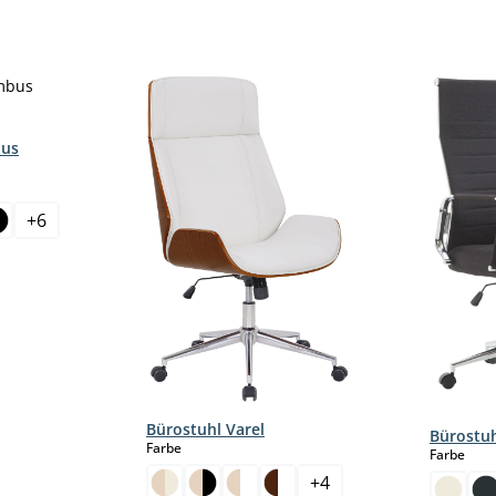
bus
+
6
Bürostuhl Varel
Bürostuh
auswählen
Farbe
aus
Farbe
+
4