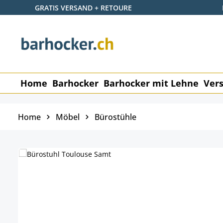
GRATIS VERSAND + RETOURE
 Hauptinhalt springen
Zur Suche springen
Zur Hauptnavigation springen
Home
Barhocker
Barhocker mit Lehne
Vers
Home
Möbel
Bürostühle