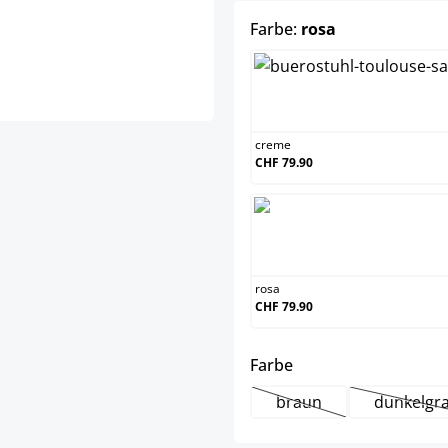
auswählen
Farbe:
rosa
creme
creme
CHF 79.90
rosa
rosa
CHF 79.90
auswählen
Farbe
braun
dunkelgr
(Diese Option ist zurze
(Dies