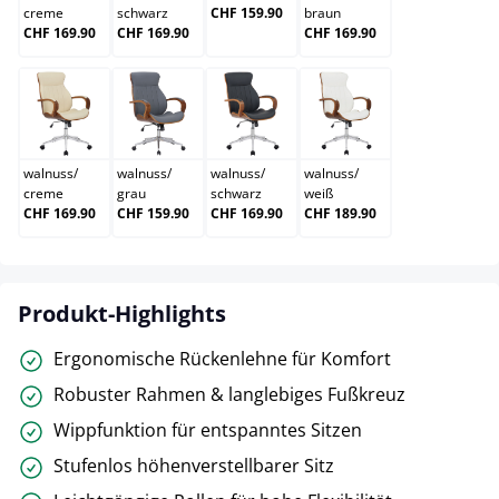
creme
schwarz
CHF 159.90
braun
CHF 169.90
CHF 169.90
CHF 169.90
walnuss/creme
walnuss/grau
walnuss/schwarz
walnuss/weiß
walnuss
/
walnuss
/
walnuss
/
walnuss
/
creme
grau
schwarz
weiß
CHF 169.90
CHF 159.90
CHF 169.90
CHF 189.90
Produkt-Highlights
Ergonomische Rückenlehne für Komfort
Robuster Rahmen & langlebiges Fußkreuz
Wippfunktion für entspanntes Sitzen
Stufenlos höhenverstellbarer Sitz