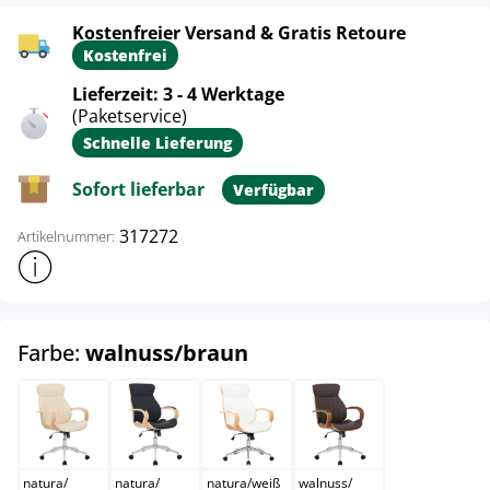
Kostenfreier Versand & Gratis Retoure
Kostenfrei
Lieferzeit: 3 - 4 Werktage
(Paketservice)
Schnelle Lieferung
Sofort lieferbar
Verfügbar
317272
Artikelnummer:
Weitere Produktinformationen anzeigen
auswählen
Farbe:
walnuss/braun
natura/creme
natura/schwarz
natura/weiß
walnuss/braun
natura
/
natura
/
natura
/
weiß
walnuss
/