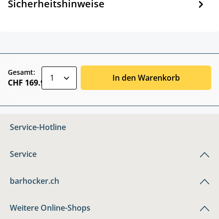
Sicherheitshinweise
zentheme.component.product.quantitySele
Gesamt:
In den Warenkorb
CHF 169.90
Service-Hotline
Service
barhocker.ch
Weitere Online-Shops