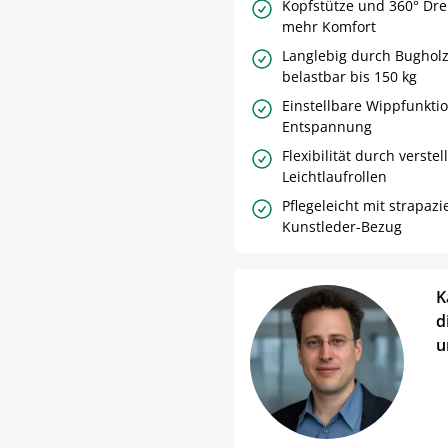
Kopfstütze und 360° Dre
mehr Komfort
Langlebig durch Bughol
belastbar bis 150 kg
Einstellbare Wippfunkti
Entspannung
Flexibilität durch verste
Leichtlaufrollen
Pflegeleicht mit strapaz
Kunstleder-Bezug
K
d
u