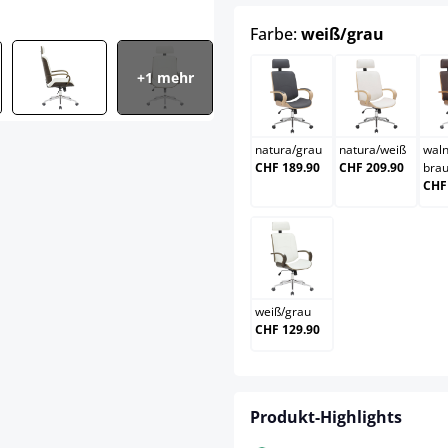
auswäh
Farbe:
weiß/grau
+1 mehr
natura/grau
natura/w
natura
/
grau
natura
/
weiß
wal
CHF 189.90
CHF 209.90
bra
CHF
weiß/grau
weiß
/
grau
CHF 129.90
Produkt-Highlights