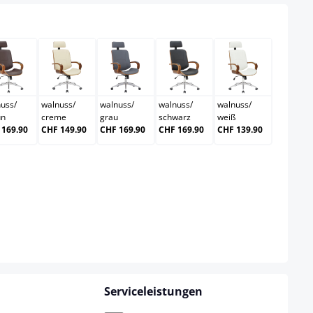
len
eiß
walnuss/braun
walnuss/creme
walnuss/grau
walnuss/schwarz
walnuss/wei
nuss
/
walnuss
/
walnuss
/
walnuss
/
walnuss
/
un
creme
grau
schwarz
weiß
 169.90
CHF 149.90
CHF 169.90
CHF 169.90
CHF 139.90
Serviceleistungen