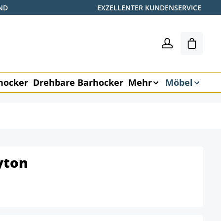
ND
EXZELLENTER KUNDENSERVICE
Warenk
hocker
Drehbare Barhocker
Mehr
Möbel
yton