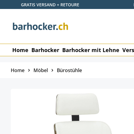
GRATIS VERSAND + RETOURE
 Hauptinhalt springen
Zur Suche springen
Zur Hauptnavigation springen
Home
Barhocker
Barhocker mit Lehne
Vers
Home
Möbel
Bürostühle