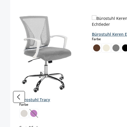
Produktgalerie überspringen
Bürostuhl Keren E
auswählen
Farbe
Bürostuhl Tracy
auswählen
Farbe
(Diese Option ist zurzeit nicht verfügbar.)