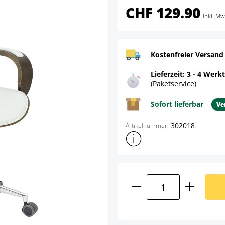
CHF 129.90
inkl. Mw
Kostenfreier Versand
Lieferzeit: 3 - 4 Werk
(Paketservice)
Sofort lieferbar
Ve
302018
Artikelnummer:
Weitere Produktinformatione
Produkt Anzahl: G