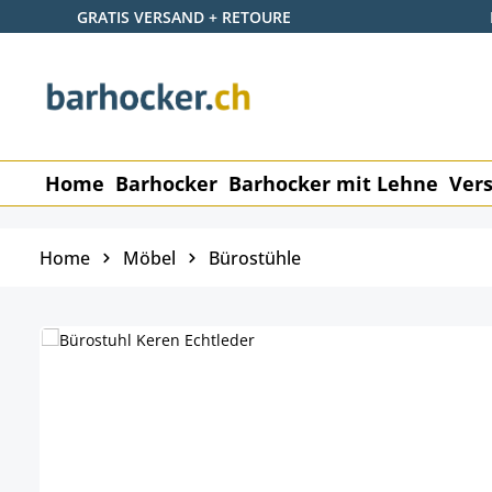
GRATIS VERSAND + RETOURE
 Hauptinhalt springen
Zur Suche springen
Zur Hauptnavigation springen
Home
Barhocker
Barhocker mit Lehne
Vers
Home
Möbel
Bürostühle