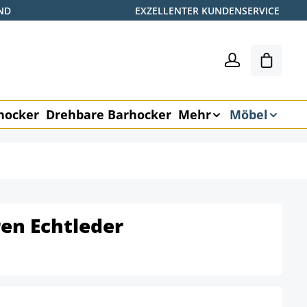
ND
EXZELLENTER KUNDENSERVICE
Warenk
hocker
Drehbare Barhocker
Mehr
Möbel
en Echtleder