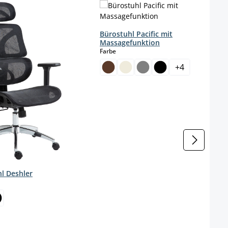
Bürostuhl Pacific mit
Massagefunktion
auswählen
Farbe
+
4
l Deshler
wählen