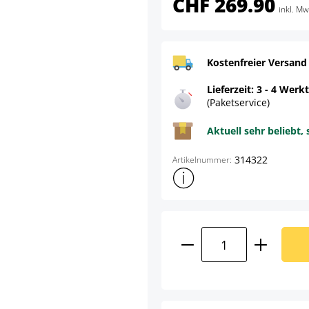
CHF 269.90
inkl. Mw
Kostenfreier Versand
Lieferzeit: 3 - 4 Werk
(Paketservice)
Aktuell sehr beliebt, 
314322
Artikelnummer:
Weitere Produktinformatione
Produkt Anzahl: G