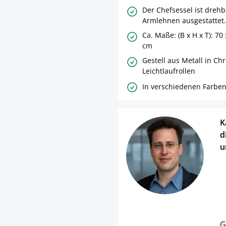
Der Chefsessel ist dreh
Armlehnen ausgestattet.
Ca. Maße: (B x H x T): 70 
cm
Gestell aus Metall in Ch
Leichtlaufrollen
In verschiedenen Farben 
K
d
u
G