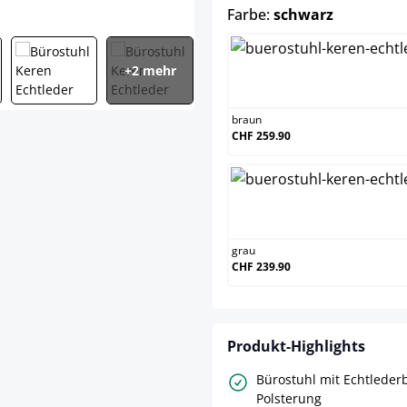
auswähle
Farbe:
schwarz
+2 mehr
braun
braun
CHF 259.90
grau
grau
CHF 239.90
Produkt-Highlights
Bürostuhl mit Echtlede
Polsterung