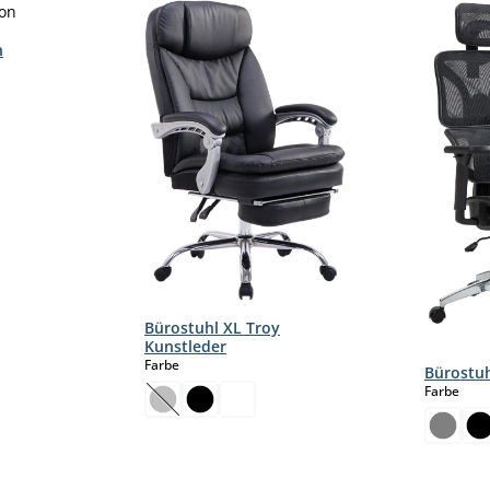
n
Bürostuhl XL Troy
Kunstleder
auswählen
Farbe
Bürostuh
aus
Farbe
(Diese Option ist zurzeit nicht verfügbar.)