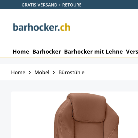
GRATIS VERSAND + RETOURE
 Hauptinhalt springen
Zur Suche springen
Zur Hauptnavigation springen
Home
Barhocker
Barhocker mit Lehne
Vers
Home
Möbel
Bürostühle