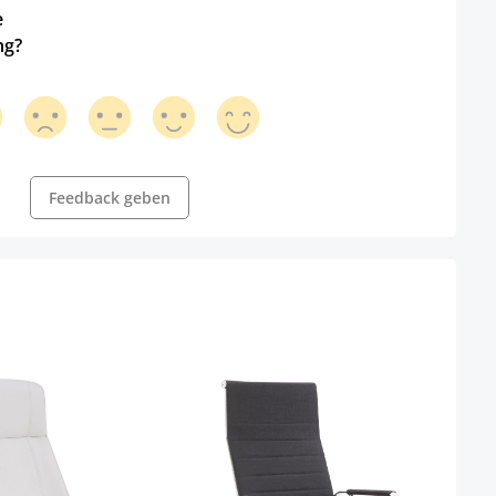
e
ng?
Feedback geben