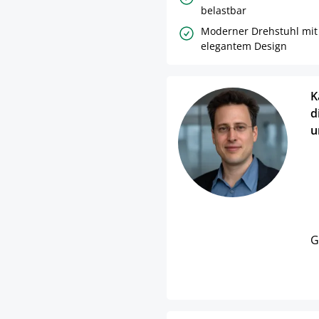
belastbar
Moderner Drehstuhl mit
elegantem Design
K
d
u
G