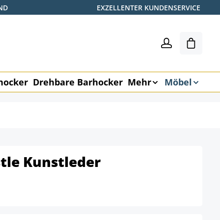
ND
EXZELLENTER KUNDENSERVICE
Shoppin
hocker
Drehbare Barhocker
Mehr
Möbel
tle Kunstleder