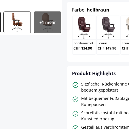
auswähl
Farbe:
hellbraun
+1 mehr
bordeauxrot
braun
bordeauxrot
braun
cre
CHF 134.90
CHF 149.90
CHF
Produkt-Highlights
Sitzfläche, Rückenlehn
bequem gepolstert
Mit bequemer Fußablag
Ruhepausen
Schreibtischstuhl mit h
Kunstlederbezug
Gestell aus verchromtem 