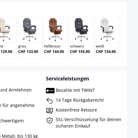
en
creme
grau
hellbraun
schwarz
weiß
me
grau
hellbraun
schwarz
weiß
 129.90
CHF 133.90
CHF 144.90
CHF 155.90
CHF 134.90
Serviceleistungen
e und Armlehnen
Bezahle mit TWINT
14 Tage Rückgaberecht
e für angenehme
Kostenfreie Retoure
SSL-Verschlüsselung für deinen
ochwertigem
sicheren Einkauf
Metall, bis 130 kg