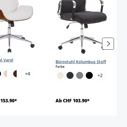
l Varel
Bürostuhl Kolumbus Stoff
wählen
auswählen
Farbe
+
4
+
2
153.90*
Ab CHF 103.90*
Details
Details