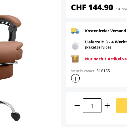
CHF 144.90
inkl. Mw
Kostenfreier Versand
Lieferzeit: 3 - 4 Werk
(Paketservice)
Nur noch 1 Artikel v
316155
Artikelnummer:
Weitere Produktinformatione
Produkt Anzahl: G