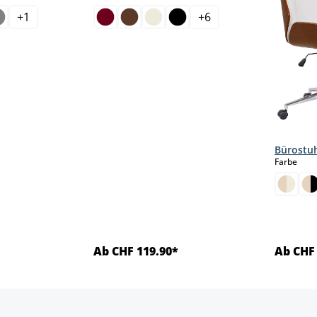
+
1
+
6
Bürostuh
aus
Farbe
Ab CHF 119.90*
Ab CHF 
ls
Details