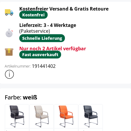
Kostenfreier Versand & Gratis Retoure
Kostenfrei
Lieferzeit: 3 - 4 Werktage
(Paketservice)
Schnelle Lieferung
Nur noch 2 Artikel verfügbar
Fast ausverkauft
191441402
Artikelnummer:
Weitere Produktinformationen anzeigen
auswählen
Farbe:
weiß
braun
creme
orange
schwarz