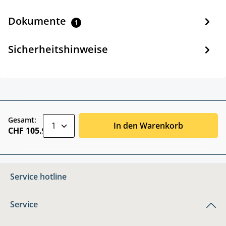
Dokumente
1
Sicherheitshinweise
zentheme.component.product.quantitySele
Gesamt:
In den Warenkorb
CHF 105.90
Service hotline
Service