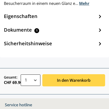
Besucherraum in einem neuen Glanz e…
Mehr
Eigenschaften
Dokumente
1
Sicherheitshinweise
zentheme.component.product.quantitySele
Gesamt:
In den Warenkorb
CHF 69.90
Service hotline