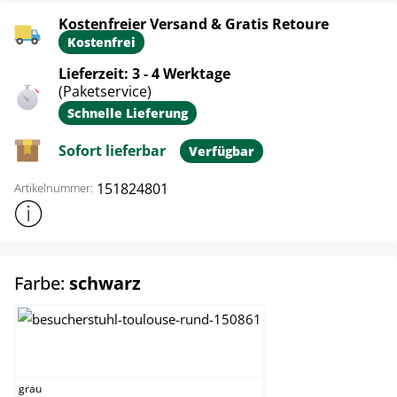
Kostenfreier Versand & Gratis Retoure
Kostenfrei
Lieferzeit: 3 - 4 Werktage
(Paketservice)
Schnelle Lieferung
Sofort lieferbar
Verfügbar
151824801
Artikelnummer:
Weitere Produktinformationen anzeigen
auswählen
Farbe:
schwarz
grau
grau