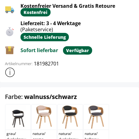
Kostenfreier Versand & Gratis Retoure
Kostenfrei
Lieferzeit: 3 - 4 Werktage
(Paketservice)
Schnelle Lieferung
Sofort lieferbar
Verfügbar
181982701
Artikelnummer:
Weitere Produktinformationen anzeigen
auswählen
Farbe:
walnuss/schwarz
grau/dunkelgrau
natura/creme
natura/dunkelgrau
natura/hellgrau
grau
/
natura
/
natura
/
natura
/