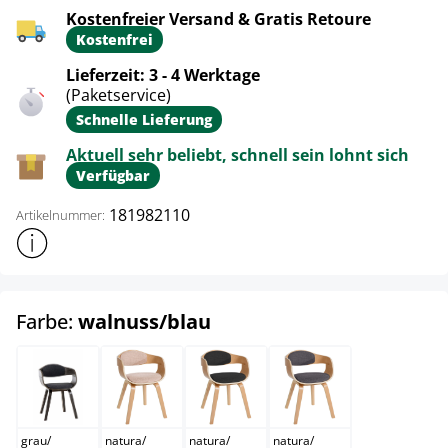
Kostenfreier Versand & Gratis Retoure
Kostenfrei
Lieferzeit: 3 - 4 Werktage
(Paketservice)
Schnelle Lieferung
Aktuell sehr beliebt, schnell sein lohnt sich
Verfügbar
181982110
Artikelnummer:
Weitere Produktinformationen anzeigen
auswählen
Farbe:
walnuss/blau
grau/dunkelgrau
natura/creme
natura/dunkelgrau
natura/hellgrau
grau
/
natura
/
natura
/
natura
/