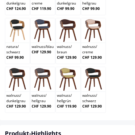
dunkelgrau
creme
dunkelgrau
hellgrau
CHF 124.90
CHF 119.90
CHF 99.90
CHF 99.90
natura/schwarz
walnuss/blau
walnuss/braun
walnuss/creme
natura
/
walnuss
/
blau
walnuss
/
walnuss
/
schwarz
CHF 129.90
braun
creme
CHF 99.90
CHF 129.90
CHF 129.90
walnuss/dunkelgrau
walnuss/hellgrau
walnuss/hellgrün
walnuss/schwarz
walnuss
/
walnuss
/
walnuss
/
walnuss
/
dunkelgrau
hellgrau
hellgrün
schwarz
CHF 129.90
CHF 129.90
CHF 119.90
CHF 129.90
Produkt-Highlights