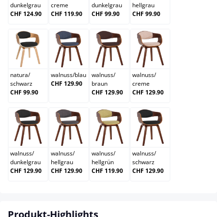
dunkelgrau
creme
dunkelgrau
hellgrau
CHF 124.90
CHF 119.90
CHF 99.90
CHF 99.90
natura/schwarz
walnuss/blau
walnuss/braun
walnuss/creme
natura
/
walnuss
/
blau
walnuss
/
walnuss
/
schwarz
CHF 129.90
braun
creme
CHF 99.90
CHF 129.90
CHF 129.90
walnuss/dunkelgrau
walnuss/hellgrau
walnuss/hellgrün
walnuss/schwarz
walnuss
/
walnuss
/
walnuss
/
walnuss
/
dunkelgrau
hellgrau
hellgrün
schwarz
CHF 129.90
CHF 129.90
CHF 119.90
CHF 129.90
Produkt-Highlights