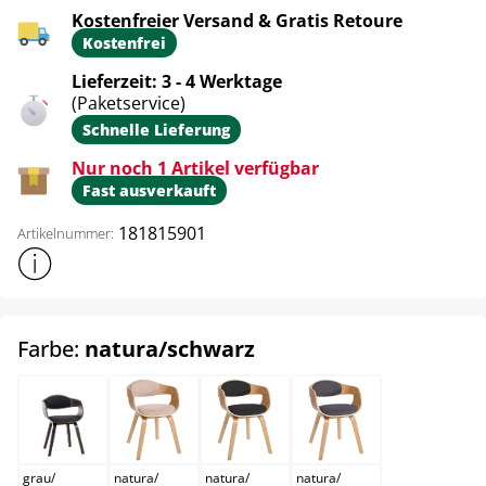
Kostenfreier Versand & Gratis Retoure
Kostenfrei
Lieferzeit: 3 - 4 Werktage
(Paketservice)
Schnelle Lieferung
Nur noch 1 Artikel verfügbar
Fast ausverkauft
181815901
Artikelnummer:
Weitere Produktinformationen anzeigen
auswählen
Farbe:
natura/schwarz
grau/dunkelgrau
natura/creme
natura/dunkelgrau
natura/hellgrau
grau
/
natura
/
natura
/
natura
/