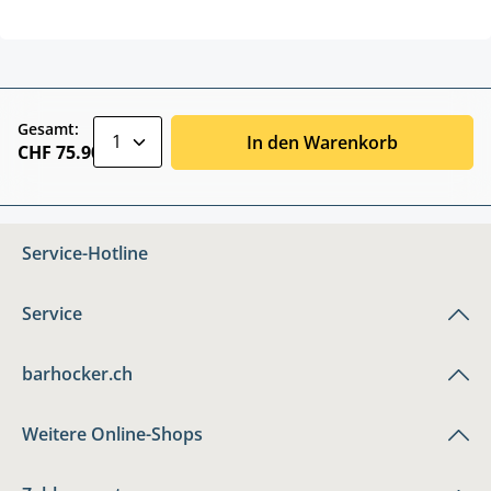
zentheme.component.product.quantitySele
Gesamt:
In den Warenkorb
CHF 75.90
Service-Hotline
Service
barhocker.ch
Weitere Online-Shops