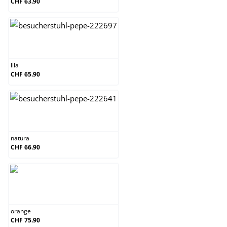
CHF 63.90
lila
lila
CHF 65.90
natura
natura
CHF 66.90
orange
orange
CHF 75.90