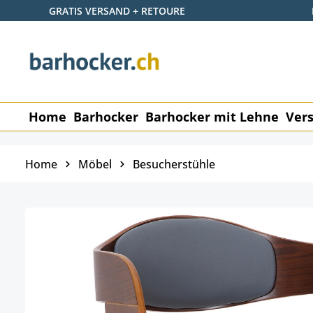
GRATIS VERSAND + RETOURE
 Hauptinhalt springen
Zur Suche springen
Zur Hauptnavigation springen
Home
Barhocker
Barhocker mit Lehne
Vers
Home
Möbel
Besucherstühle