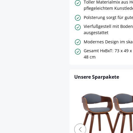
Toller Materialmix aus H
pflegeleichtem Kunstled
Polsterung sorgt für gut
Vierfußgestell mit Bode
ausgestattet
Modernes Design im skan
Gesamt HxBxT: 73 x 49 x
48 cm
Unsere Sparpakete