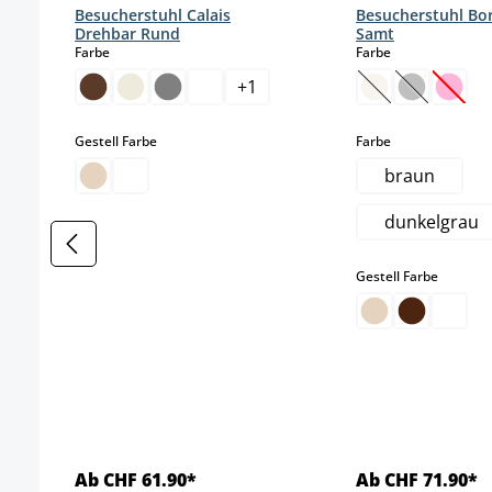
Besucherstuhl Calais
Besucherstuhl Bo
Drehbar Rund
Samt
auswählen
auswählen
Farbe
Farbe
+
1
(Diese Option is
(Diese Opti
(Diese
auswählen
auswählen
Gestell Farbe
Farbe
braun
dunkelgrau
auswäh
Gestell Farbe
Ab CHF 61.90*
Ab CHF 71.90*