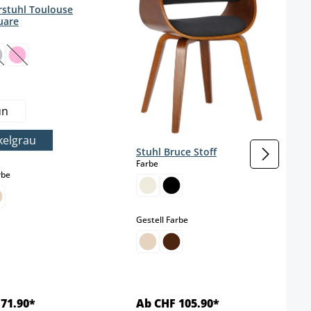
stuhl Toulouse
uare
wählen
 Option ist zurzeit nicht verfügbar.)
Diese Option ist zurzeit nicht verfügbar.)
(Diese Option ist zurzeit nicht verfügbar.)
wählen
un
kelgrau
Stuhl Bruce Stoff
auswählen
Farbe
auswählen
rbe
 Option ist zurzeit nicht verfügbar.)
auswählen
Gestell Farbe
71.90*
Ab CHF 105.90*