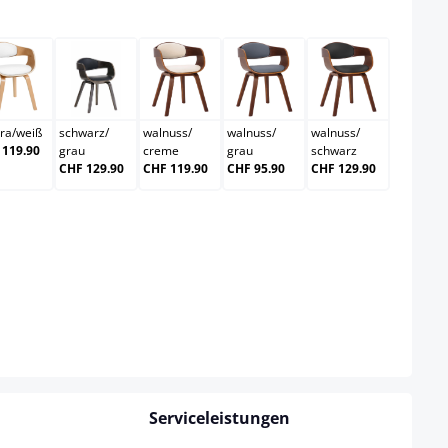
wählen
chwarz
natura/weiß
schwarz/grau
walnuss/creme
walnuss/grau
walnuss/sch
ra
/
weiß
schwarz
/
walnuss
/
walnuss
/
walnuss
/
 119.90
grau
creme
grau
schwarz
CHF 129.90
CHF 119.90
CHF 95.90
CHF 129.90
Serviceleistungen