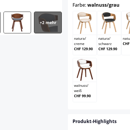
aus
Farbe:
walnuss/grau
+2 mehr
natura/creme
natura/s
natura
/
natura
/
natu
creme
schwarz
CHF
CHF 129.90
CHF 129.90
walnuss/weiß
walnuss
/
weiß
CHF 99.90
Produkt-Highlights