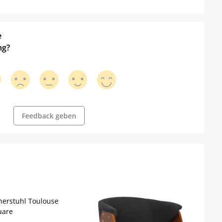
e
ng?
Feedback geben