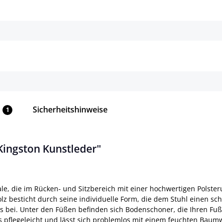
ls
Details
Sicherheitshinweise
1
Kingston Kunstleder"
ale, die im Rücken- und Sitzbereich mit einer hochwertigen Pols
olz besticht durch seine individuelle Form, die dem Stuhl einen sc
hls bei. Unter den Füßen befinden sich Bodenschoner, die Ihren 
 pflegeleicht und lässt sich problemlos mit einem feuchten Bau