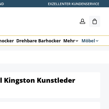
ND
EXZELLENTER KUNDENSERVICE
Shoppin
hocker
Drehbare Barhocker
Mehr
Möbel
l Kingston Kunstleder