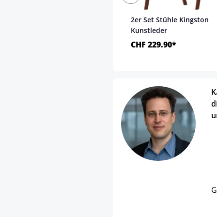
2er Set Stühle Kingston
Kunstleder
CHF 229.90*
K
d
u
G