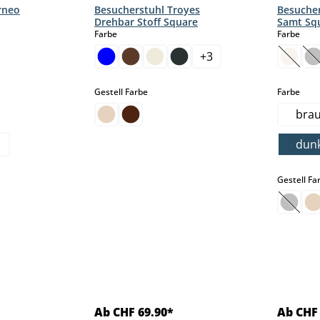
rneo
Besucherstuhl Troyes
Besucher
Drehbar Stoff Square
Samt Sq
auswählen
aus
Farbe
Farbe
+
3
t zurzeit nicht verfügbar.)
on ist zurzeit nicht verfügbar.)
 Option ist zurzeit nicht verfügbar.)
(Diese
(
auswählen
aus
Gestell Farbe
Farbe
bra
dun
len
Gestell Fa
(Diese
Ab CHF 69.90*
Ab CHF 