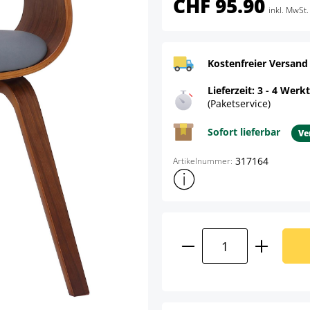
CHF 95.90
inkl. MwSt.
Kostenfreier Versand
Lieferzeit: 3 - 4 Werk
(Paketservice)
Sofort lieferbar
Ve
317164
Artikelnummer:
Weitere Produktinformatione
Produkt Anzahl: G