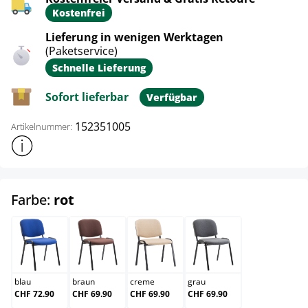
Kostenfrei
Lieferung in wenigen Werktagen
(Paketservice)
Schnelle Lieferung
Sofort lieferbar
Verfügbar
152351005
Artikelnummer:
Weitere Produktinformationen anzeigen
auswählen
Farbe:
rot
blau
braun
creme
grau
blau
braun
creme
grau
CHF 72.90
CHF 69.90
CHF 69.90
CHF 69.90