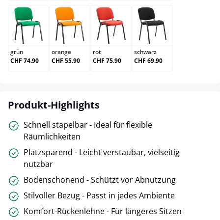
grün
orange
rot
schwarz
grün
orange
rot
schwarz
CHF 74.90
CHF 55.90
CHF 75.90
CHF 69.90
Produkt-Highlights
Schnell stapelbar - Ideal für flexible
Räumlichkeiten
Platzsparend - Leicht verstaubar, vielseitig
nutzbar
Bodenschonend - Schützt vor Abnutzung
Stilvoller Bezug - Passt in jedes Ambiente
Komfort-Rückenlehne - Für längeres Sitzen