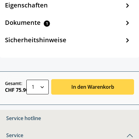
Eigenschaften
Dokumente
1
Sicherheitshinweise
zentheme.component.product.quantitySele
Gesamt:
In den Warenkorb
CHF 75.90
Service hotline
Service