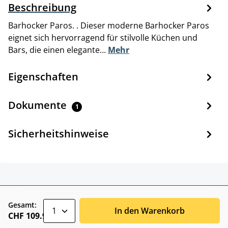
Beschreibung
Barhocker Paros. . Dieser moderne Barhocker Paros
eignet sich hervorragend für stilvolle Küchen und
Bars, die einen elegante…
Mehr
Eigenschaften
Dokumente
1
Sicherheitshinweise
zentheme.component.product.quantitySele
Gesamt:
In den Warenkorb
CHF 109.90