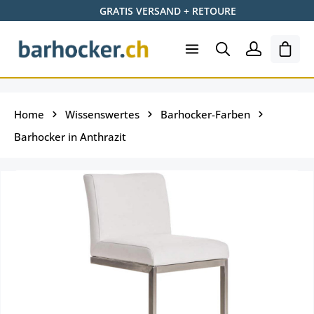
GRATIS VERSAND + RETOURE
Zum Hauptinhalt springen
Ware
Home
Wissenswertes
Barhocker-Farben
Barhocker in Anthrazit