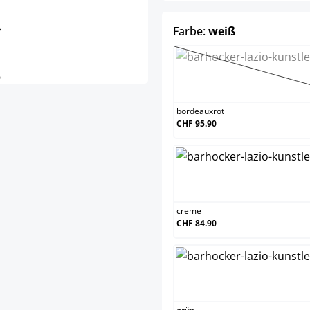
auswählen
Farbe:
weiß
bordea
(Diese O
bordeauxrot
CHF 95.90
creme
creme
CHF 84.90
grün