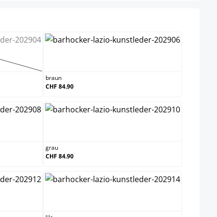
uxrot
braun
ption ist zurzeit nicht verfügbar.)
braun
CHF 84.90
grau
grau
CHF 84.90
lila