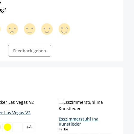
e
ng?
Feedback geben
r Las Vegas V2
wählen
Esszimmerstuhl Ina
Kunstleder
+
4
auswählen
Farbe
 Option ist zurzeit nicht verfügbar.)