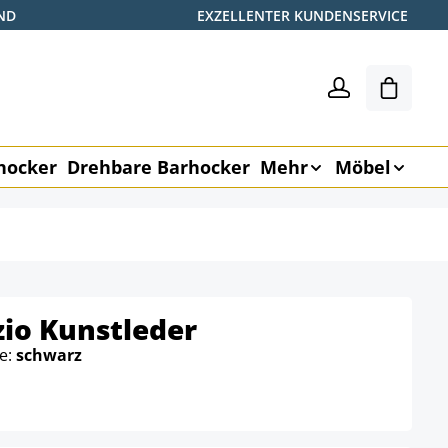
ND
EXZELLENTER KUNDENSERVICE
Warenk
hocker
Drehbare Barhocker
Mehr
Möbel
io Kunstleder
be:
schwarz