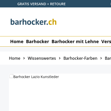
GRATIS VERSAND + RETOURE
 Hauptinhalt springen
Zur Suche springen
Zur Hauptnavigation springen
Home
Barhocker
Barhocker mit Lehne
Vers
Home
Wissenswertes
Barhocker-Farben
Bar