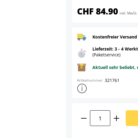
CHF 84.90
inkl. MwSt.
Kostenfreier Versand
Lieferzeit: 3 - 4 Werk
(Paketservice)
Aktuell sehr beliebt, 
321761
Artikelnummer:
Weitere Produktinformatione
Produkt Anzahl: G