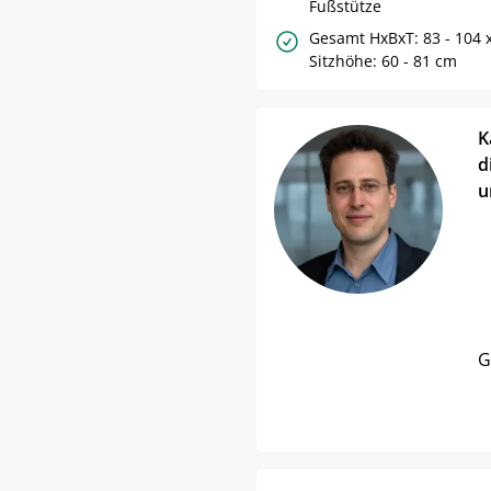
Fußstütze
Gesamt HxBxT: 83 - 104 x
Sitzhöhe: 60 - 81 cm
K
d
u
G