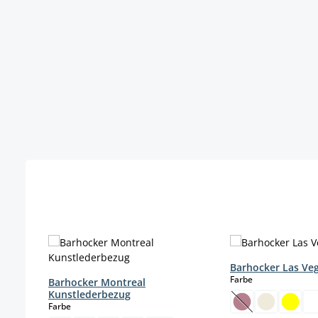
Produktgalerie überspringen
Barhocker Las Ve
auswählen
Farbe
Barhocker Montreal
Kunstlederbezug
auswählen
Farbe
(Diese Option is