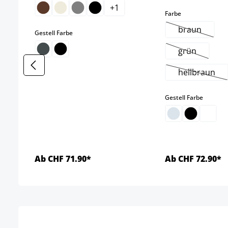
+
1
auswählen
Farbe
braun
auswählen
Gestell Farbe
(Diese Opti
grün
(Diese Optio
hellbraun
(Diese Op
auswäh
Gestell Farbe
Ab CHF 71.90*
Ab CHF 72.90*
Details
Detai