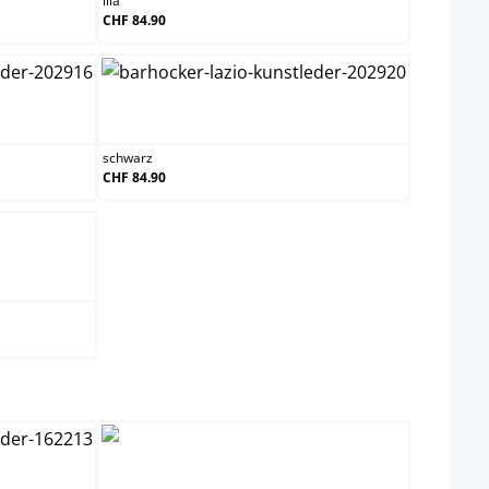
lila
CHF 84.90
schwarz
schwarz
CHF 84.90
swählen
schwarz