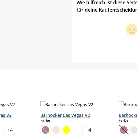
Wie hilfreich ist diese Seit
für deine Kaufentscheidu
gas V2
Barhocker Las Vegas V2
Barhocke
auswählen
aus
Farbe
Farbe
+
4
+
4
t zurzeit nicht verfügbar.)
(Diese Option ist zurzeit nicht verfügbar.)
(Diese