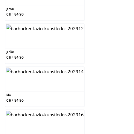
grau
CHF 84.90
grün
grün
CHF 84.90
lila
lila
CHF 84.90
orange