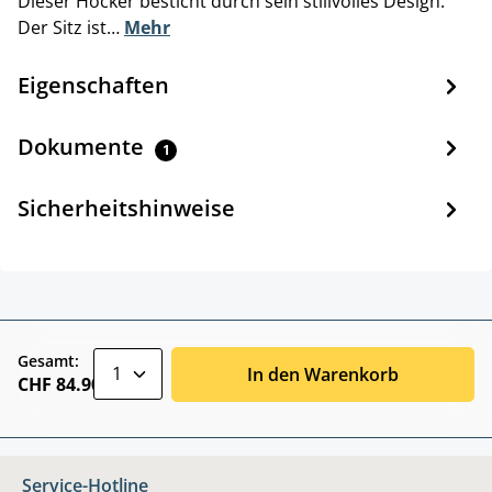
Dieser Hocker besticht durch sein stillvolles Design.
Der Sitz ist…
Mehr
Eigenschaften
Dokumente
1
Sicherheitshinweise
zentheme.component.product.quantitySele
Gesamt:
In den Warenkorb
CHF 84.90
Service-Hotline