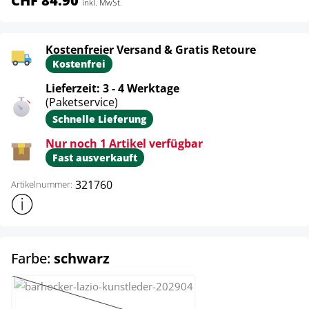
CHF 84.90
inkl. MwSt.
Kostenfreier Versand & Gratis Retoure
Kostenfrei
Lieferzeit: 3 - 4 Werktage
(Paketservice)
Schnelle Lieferung
Nur noch 1 Artikel verfügbar
Fast ausverkauft
321760
Artikelnummer:
Weitere Produktinformationen anzeigen
auswählen
Farbe:
schwarz