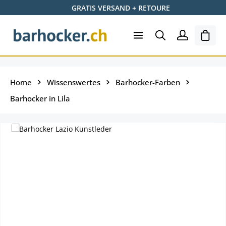
GRATIS VERSAND + RETOURE
Zum Hauptinhalt springen
Ware
Home
Wissenswertes
Barhocker-Farben
Barhocker in Lila