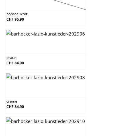
bordeauxrot
(Diese Option ist zurzeit nicht verfügbar.)
bordeauxrot
CHF 95.90
braun
braun
CHF 84.90
creme
creme
CHF 84.90
grau