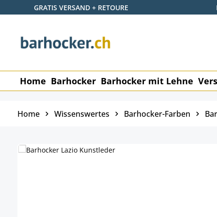
GRATIS VERSAND + RETOURE
 Hauptinhalt springen
Zur Suche springen
Zur Hauptnavigation springen
Home
Barhocker
Barhocker mit Lehne
Vers
Home
Wissenswertes
Barhocker-Farben
Bar