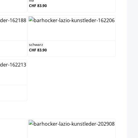
lila
CHF 83.90
schwarz
schwarz
CHF 83.90
ählen
schwarz