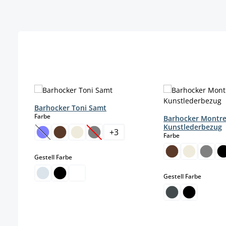
Produktgalerie überspringen
Barhocker Toni Samt
auswählen
Farbe
Barhocker Montre
Kunstlederbezug
+
3
auswählen
Farbe
(Diese Option ist zurzeit nicht verfügbar.)
(Diese Option ist zurzeit nicht verfügba
auswählen
Gestell Farbe
auswäh
Gestell Farbe