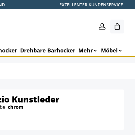
ND
EXZELLENTER KUNDENSERVICE
Shoppin
hocker
Drehbare Barhocker
Mehr
Möbel
io Kunstleder
rbe:
chrom