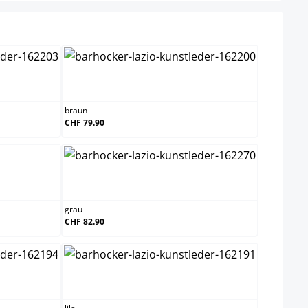
uxrot
braun
braun
CHF 79.90
grau
grau
CHF 82.90
lila