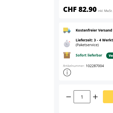
CHF 82.90
inkl. MwSt.
Kostenfreier Versand
Lieferzeit: 3 - 4 Werk
(Paketservice)
Sofort lieferbar
Ve
102287004
Artikelnummer:
Weitere Produktinformatione
Produkt Anzahl: G