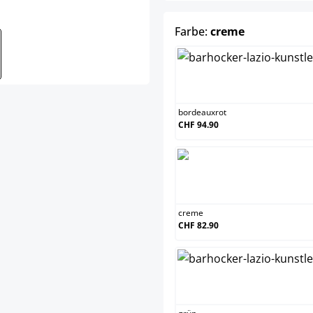
auswählen
Farbe:
creme
bordea
bordeauxrot
CHF 94.90
creme
creme
CHF 82.90
grün