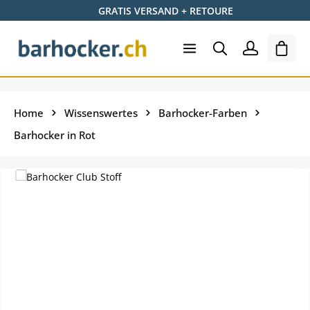
GRATIS VERSAND + RETOURE
Zum Hauptinhalt springen
Shopp
Home
Wissenswertes
Barhocker-Farben
Barhocker in Rot