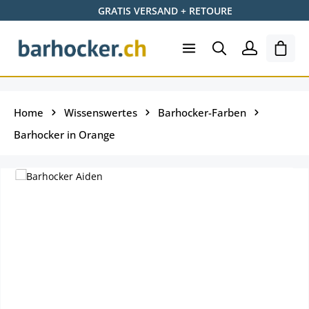
GRATIS VERSAND + RETOURE
Zum Hauptinhalt springen
Shopp
Home
Wissenswertes
Barhocker-Farben
Barhocker in Orange