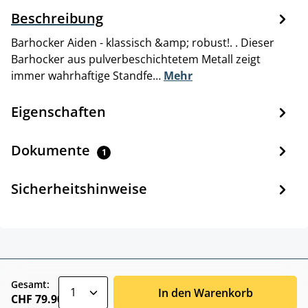
Beschreibung
Barhocker Aiden - klassisch &amp; robust!. . Dieser
Barhocker aus pulverbeschichtetem Metall zeigt
immer wahrhaftige Standfe…
Mehr
Eigenschaften
Dokumente
1
Sicherheitshinweise
zentheme.component.product.quantitySele
Gesamt:
In den Warenkorb
CHF 79.90