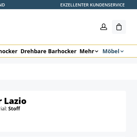
ND
EXZELLENTER KUNDENSERVICE
Warenk
hocker
Drehbare Barhocker
Mehr
Möbel
 Lazio
ial:
Stoff