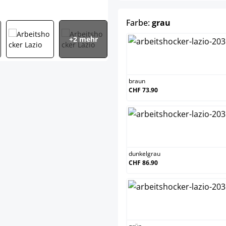
auswählen
Farbe:
grau
+2 mehr
braun
braun
CHF 73.90
dunkelgra
dunkelgrau
CHF 86.90
grün