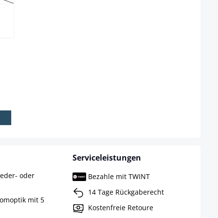
eit nicht verfügbar.)
ählen
Serviceleistungen
leder- oder
Bezahle mit TWINT
14 Tage Rückgaberecht
romoptik mit 5
Kostenfreie Retoure