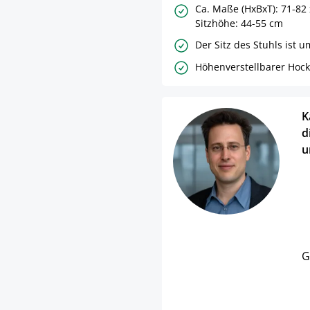
Ca. Maße (HxBxT): 71-82 
Sitzhöhe: 44-55 cm
Der Sitz des Stuhls ist 
Höhenverstellbarer Hock
K
d
u
G