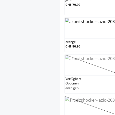
grün
CHF 79.90
orange
orange
CHF 86.90
schwarz
(Diese Option
Verfügbare
Optionen
anzeigen
weiß
(Diese Option