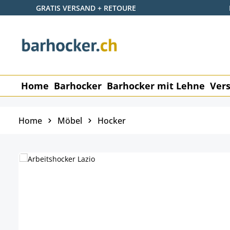
GRATIS VERSAND + RETOURE
 Hauptinhalt springen
Zur Suche springen
Zur Hauptnavigation springen
Home
Barhocker
Barhocker mit Lehne
Vers
Home
Möbel
Hocker