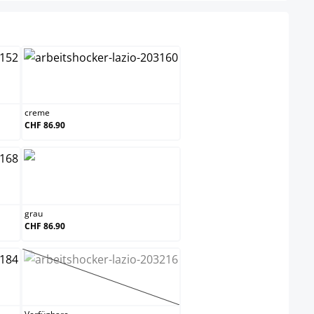
creme
creme
CHF 86.90
u
grau
grau
CHF 86.90
lila
(Diese Option ist zurzeit nicht verfügbar.)