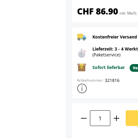
CHF 86.90
inkl. MwSt.
Kostenfreier Versand
Lieferzeit: 3 - 4 Werk
(Paketservice)
Sofort lieferbar
Ve
321816
Artikelnummer:
Weitere Produktinformatione
Produkt Anzahl: G