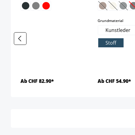
(Diese Option is
(Diese Opti
(Diese
(
auswä
Grundmaterial
Kunstleder
Stoff
Ab CHF 82.90*
Ab CHF 54.90*
Details
Detai