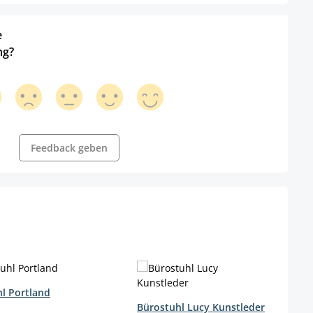
e
ng?
Feedback geben
l Portland
wählen
Bürostuhl Lucy Kunstleder