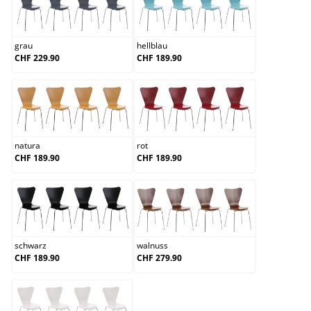
grau
hellblau
grau
hellblau
CHF 229.90
CHF 189.90
natura
rot
natura
rot
CHF 189.90
CHF 189.90
schwarz
walnuss
schwarz
walnuss
CHF 189.90
CHF 279.90