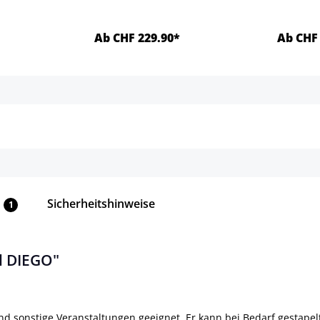
Ab CHF 229.90*
Ab CHF 
ls
Details
Sicherheitshinweise
1
l DIEGO"
nd sonstige Veranstaltungen geeignet. Er kann bei Bedarf gestape