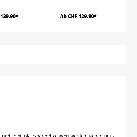
139.90*
Ab CHF 129.90*
Details
Details
lt und somit platzsparend gelagert werden. Neben Optik