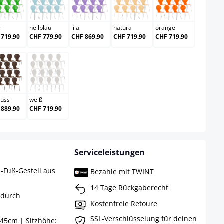
grün
hellblau
lila
natura
orange
n
hellblau
lila
natura
orange
 719.90
CHF 779.90
CHF 869.90
CHF 719.90
CHF 719.90
walnuss
weiß
nuss
weiß
 889.90
CHF 719.90
Serviceleistungen
4-Fuß-Gestell aus
Bezahle mit TWINT
14 Tage Rückgaberecht
 durch
Kostenfreie Retoure
SSL-Verschlüsselung für deinen
45cm | Sitzhöhe: