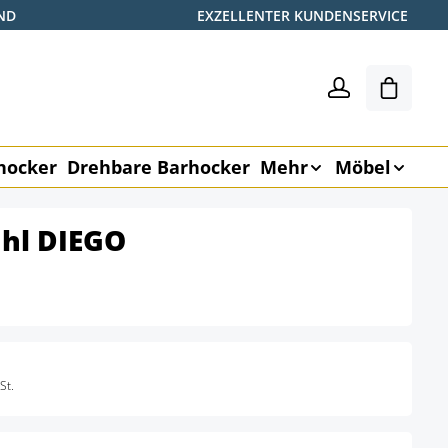
ND
EXZELLENTER KUNDENSERVICE
Warenk
hocker
Drehbare Barhocker
Mehr
Möbel
uhl DIEGO
St.