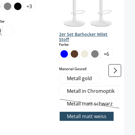
+
3
auswählen
rbe
2er Set Barhocker Milet
Diese Option ist zurzeit nicht verfügbar.)
Stoff
auswählen
Farbe
+
6
auswählen
Material Gestell
Metall gold
Metall in Chromoptik
Metall matt schwarz
(Diese Option ist zurze
Metall matt weiss