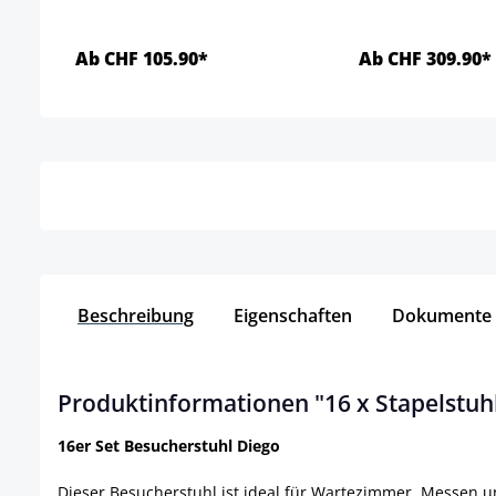
Ab CHF 105.90*
Ab CHF 309.90*
Details
Detai
Beschreibung
Eigenschaften
Dokumente
Produktinformationen "16 x Stapelstuh
16er Set Besucherstuhl Diego
Dieser Besucherstuhl ist ideal für Wartezimmer, Messen u