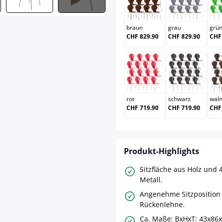
braun
grau
braun
grau
grü
CHF 829.90
CHF 829.90
CHF
rot
schwarz
rot
schwarz
wal
CHF 719.90
CHF 719.90
CHF
Produkt-Highlights
Sitzfläche aus Holz und 
Metall.
Angenehme Sitzposition
Rückenlehne.
Ca. Maße: BxHxT: 43x86x