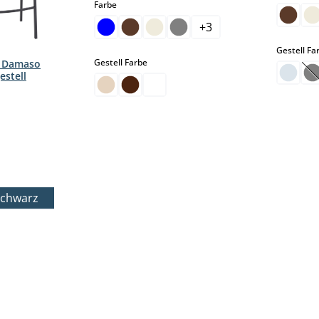
auswählen
Farbe
+
3
Gestell Fa
auswählen
Gestell Farbe
r Damaso
estell
(
ählen
schwarz