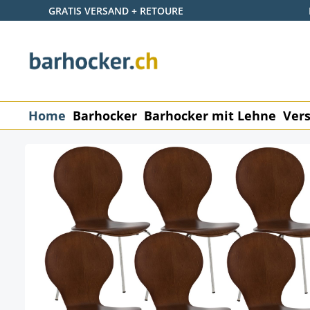
GRATIS VERSAND + RETOURE
 Hauptinhalt springen
Zur Suche springen
Zur Hauptnavigation springen
Home
Barhocker
Barhocker mit Lehne
Vers