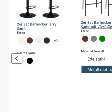
2er Set Barhocke
2er Set Barhocker Jerry
Samt mit Vierfußg
Samt
auswählen
Farbe
auswählen
Farbe
+
2
ausw
Material Gestell
auswählen
Gestell Farbe
Edelstahl
Metall matt 