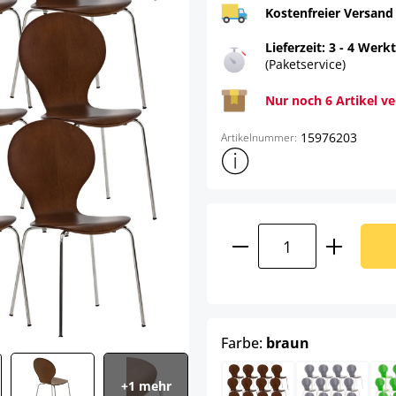
Kostenfreier Versand
Lieferzeit: 3 - 4 Werk
(Paketservice)
Nur noch 6 Artikel v
15976203
Artikelnummer:
Weitere Produktinformatione
Produkt Anzahl: G
auswählen
Farbe:
braun
+1 mehr