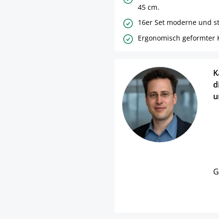
45 cm.
16er Set moderne und st
Ergonomisch geformter 
K
d
u
G