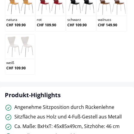
natura
rot
schwarz
walnuss
natura
rot
schwarz
walnuss
CHF 109.90
CHF 109.90
CHF 109.90
CHF 149.90
weiß
weiß
CHF 109.90
Produkt-Highlights
Angenehme Sitzposition durch Rückenlehne
Sitzfläche aus Holz und 4-Fuß-Gestell aus Metall
Ca. Maße: BxHxT: 45x85x49cm, Sitzhöhe: 46 cm