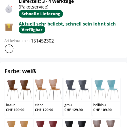
Lieferzeit: 3 - 4 Werktage
(Paketservice)
Schnelle Lieferung
Aktuell sehr beliebt, schnell sein lohnt sich
Verfügbar
151452302
Artikelnummer:
Weitere Produktinformationen anzeigen
auswählen
Farbe:
weiß
braun
eiche
grau
hellblau
braun
eiche
grau
hellblau
CHF 109.90
CHF 129.90
CHF 129.90
CHF 109.90