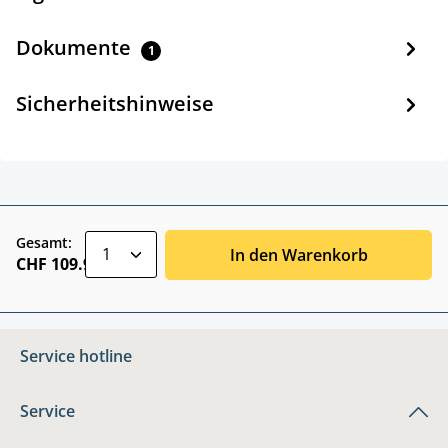
Dokumente
1
Sicherheitshinweise
zentheme.component.product.quantitySele
Gesamt:
In den Warenkorb
CHF 109.90
Service hotline
Service