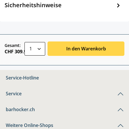
Sicherheitshinweise
zentheme.component.product.quantitySele
Gesamt:
In den Warenkorb
CHF 309.90
Service-Hotline
Service
barhocker.ch
Weitere Online-Shops