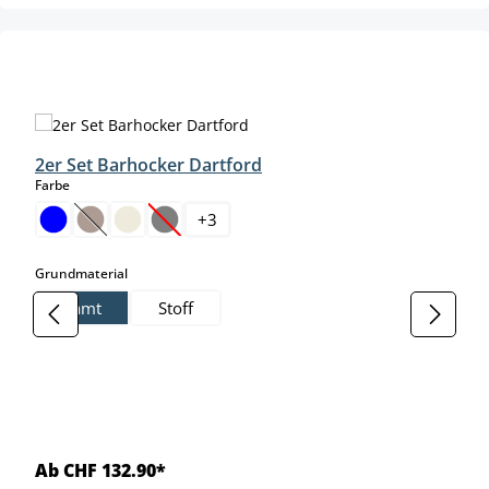
Produktgalerie überspringen
2er Set Barhocker Dartford
auswählen
Farbe
+
3
(Diese Option ist zurzeit nicht verfügbar.)
(Diese Option ist zurzeit nicht verfügbar.)
auswählen
Grundmaterial
Samt
Stoff
Ab CHF 132.90*