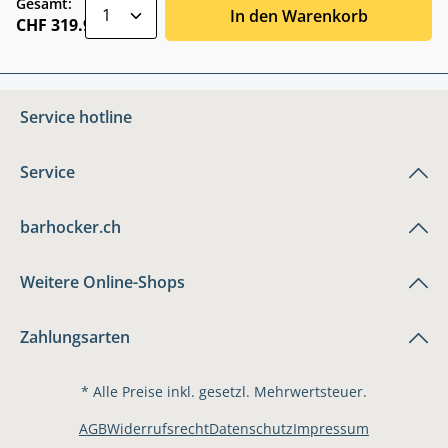
zentheme.component.product.quantitySele
Gesamt:
In den Warenkorb
CHF 319.90
Service hotline
Service
barhocker.ch
Weitere Online-Shops
Zahlungsarten
* Alle Preise inkl. gesetzl. Mehrwertsteuer.
AGB
Widerrufsrecht
Datenschutz
Impressum