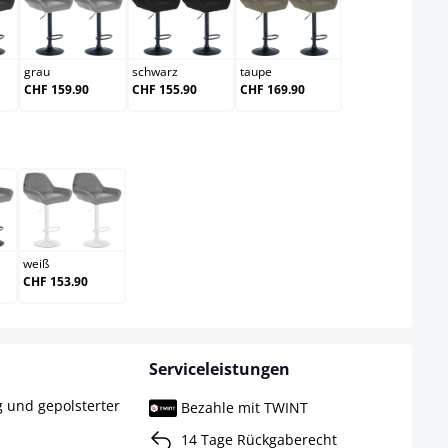
elgrau
grau
schwarz
taupe
grau
schwarz
taupe
CHF 159.90
CHF 155.90
CHF 169.90
swählen
arz
weiß
weiß
CHF 153.90
Serviceleistungen
g und gepolsterter
Bezahle mit TWINT
14 Tage Rückgaberecht