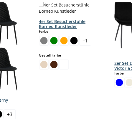
4er Set Besucherstühle
Borneo Kunstleder
auswählen
Farbe
+
1
auswählen
Gestell Farbe
2er Set 
Victoria
aus
Farbe
verny
+
3
 Option ist zurzeit nicht verfügbar.)