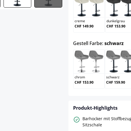
creme
dunk
creme
dunkelgrau
CHF 149.90
CHF 153.90
au
Gestell Farbe:
schwarz
chrom
schw
chrom
schwarz
CHF 153.90
CHF 159.90
Produkt-Highlights
Barhocker mit Stoffbezu
Sitzschale