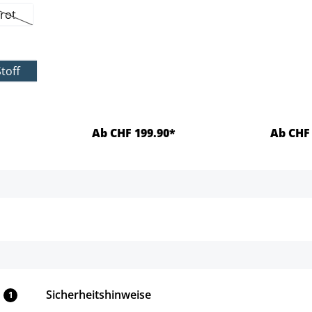
rot
on ist zurzeit nicht verfügbar.)
(Diese Option ist zurzeit nicht verfügbar.)
hlen
Stoff
Ab CHF 199.90*
Ab CHF 
ls
Details
Sicherheitshinweise
1