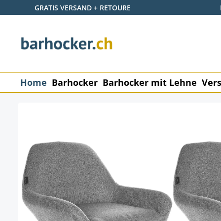
GRATIS VERSAND + RETOURE
 Hauptinhalt springen
Zur Suche springen
Zur Hauptnavigation springen
Home
Barhocker
Barhocker mit Lehne
Vers