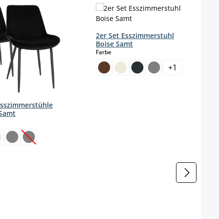
2er Set Esszimmerstuhl
Boise Samt
auswählen
Farbe
+
1
Esszimmerstühle
 Samt
wählen
(Diese Option ist zurzeit nicht verfügbar.)