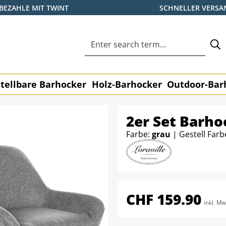
BEZAHLE MIT TWINT
SCHNELLER VERSA
tellbare Barhocker
Holz-Barhocker
Outdoor-Bar
2er Set Barho
Farbe:
grau
| Gestell Farb
CHF 159.90
inkl. Mw