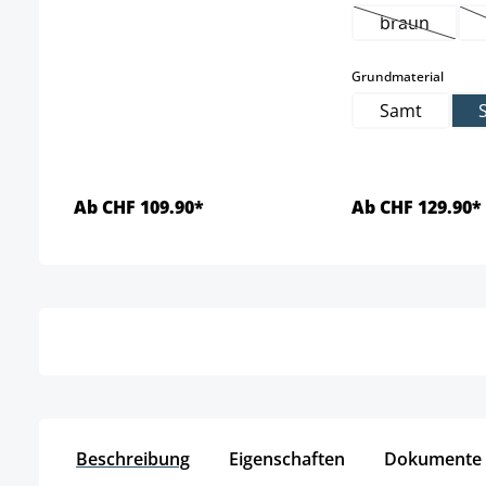
braun
(Diese Opti
auswä
Grundmaterial
Samt
Ab CHF 109.90*
Ab CHF 129.90*
Details
Detai
Beschreibung
Eigenschaften
Dokumente