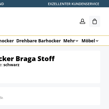
ND
EXZELLENTER KUNDENSERVICE
Shoppin
hocker
Drehbare Barhocker
Mehr
Möbel
cker Braga Stoff
e:
schwarz
St.