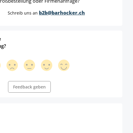
roßbestellung oder Firmenanfrage?
b2b@barhocker.ch
Schreib uns an
e
ng?
Feedback geben