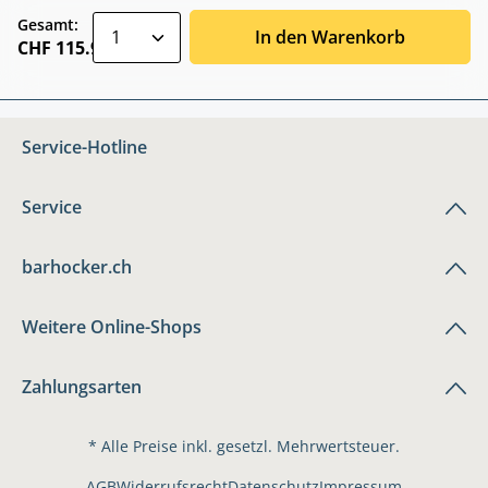
zentheme.component.product.quantitySele
Gesamt:
In den Warenkorb
CHF 115.90
Service-Hotline
Service
barhocker.ch
Weitere Online-Shops
Zahlungsarten
* Alle Preise inkl. gesetzl. Mehrwertsteuer.
AGB
Widerrufsrecht
Datenschutz
Impressum