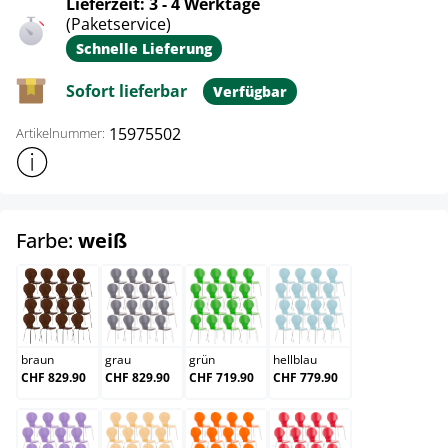
Lieferzeit: 3 - 4 Werktage
(Paketservice)
Schnelle Lieferung
Sofort lieferbar
Verfügbar
15975502
Artikelnummer:
Weitere Produktinformationen anzeigen
auswählen
Farbe:
weiß
braun
grau
grün
hellblau
braun
grau
grün
hellblau
CHF 829.90
CHF 829.90
CHF 719.90
CHF 779.90