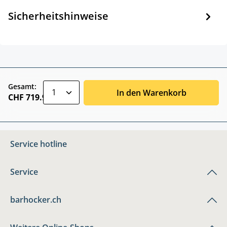
Sicherheitshinweise
zentheme.component.product.quantitySele
Gesamt:
In den Warenkorb
CHF 719.90
Service hotline
Service
barhocker.ch