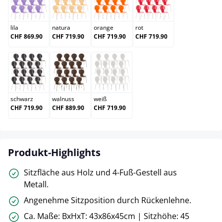
lila
natura
orange
rot
lila
natura
orange
rot
CHF 869.90
CHF 719.90
CHF 719.90
CHF 719.90
schwarz
walnuss
weiß
schwarz
walnuss
weiß
CHF 719.90
CHF 889.90
CHF 719.90
Produkt-Highlights
Sitzfläche aus Holz und 4-Fuß-Gestell aus
Metall.
Angenehme Sitzposition durch Rückenlehne.
Ca. Maße: BxHxT: 43x86x45cm | Sitzhöhe: 45