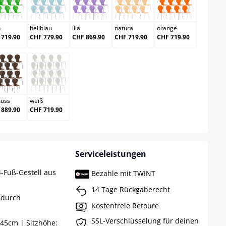
grün
hellblau
lila
natura
orange
n
hellblau
lila
natura
orange
 719.90
CHF 779.90
CHF 869.90
CHF 719.90
CHF 719.90
walnuss
weiß
nuss
weiß
 889.90
CHF 719.90
Serviceleistungen
4-Fuß-Gestell aus
Bezahle mit TWINT
14 Tage Rückgaberecht
 durch
Kostenfreie Retoure
SSL-Verschlüsselung für deinen
45cm | Sitzhöhe: