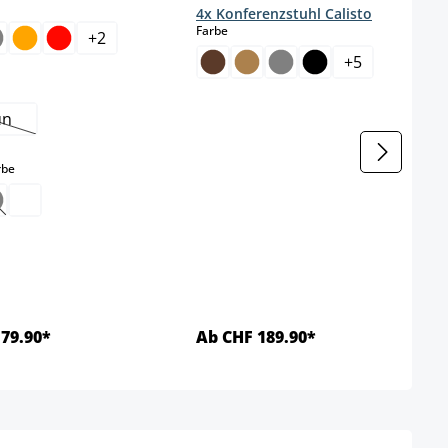
wählen
4x Konferenzstuhl Calisto
auswählen
Farbe
+
2
+
5
wählen
un
Diese Option ist zurzeit nicht verfügbar.)
auswählen
rbe
Diese Option ist zurzeit nicht verfügbar.)
79.90*
Ab CHF 189.90*
Details
Details