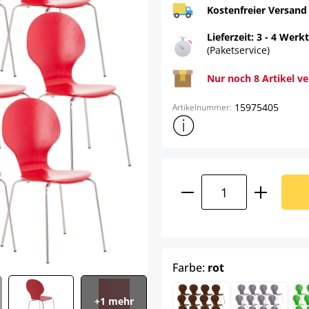
Kostenfreier Versand
Lieferzeit: 3 - 4 Werk
(Paketservice)
Nur noch 8 Artikel v
15975405
Artikelnummer:
Weitere Produktinformatione
Produkt Anzahl: G
auswählen
Farbe:
rot
+1 mehr