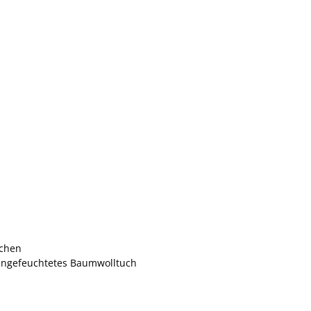
schen
angefeuchtetes Baumwolltuch