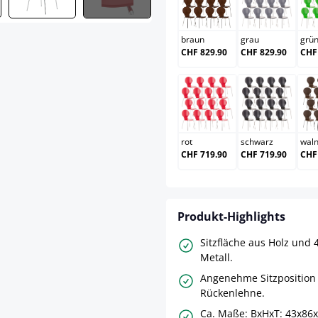
braun
grau
braun
grau
grü
CHF 829.90
CHF 829.90
CHF
rot
schwarz
rot
schwarz
wal
CHF 719.90
CHF 719.90
CHF
Produkt-Highlights
Sitzfläche aus Holz und 
Metall.
Angenehme Sitzposition
Rückenlehne.
Ca. Maße: BxHxT: 43x86x