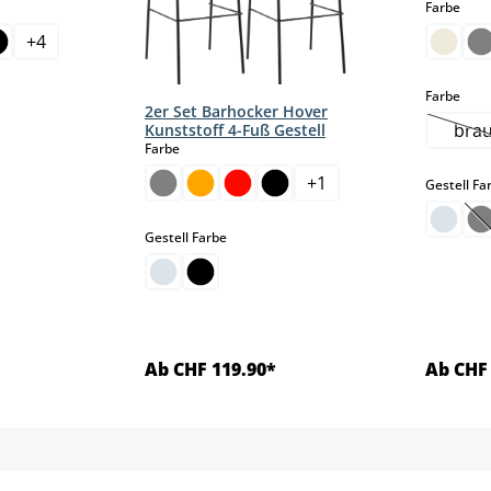
aus
Farbe
+
4
aus
Farbe
2er Set Barhocker Hover
bra
Kunststoff 4-Fuß Gestell
(
auswählen
Farbe
+
1
Gestell Fa
(
auswählen
Gestell Farbe
Ab CHF 119.90*
Ab CHF 
ls
Details