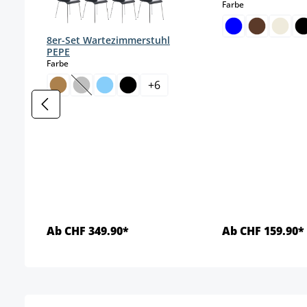
auswählen
Farbe
8er-Set Wartezimmerstuhl
PEPE
auswählen
Farbe
+
6
(Diese Option ist zurzeit nicht verfügbar.)
Ab CHF 349.90*
Ab CHF 159.90*
Details
Detai