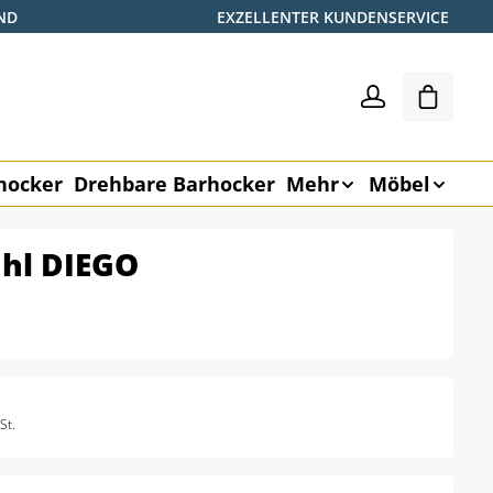
ND
EXZELLENTER KUNDENSERVICE
Shoppin
hocker
Drehbare Barhocker
Mehr
Möbel
uhl DIEGO
St.