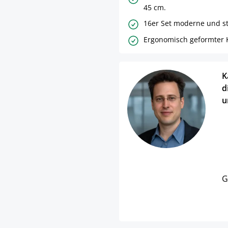
45 cm.
16er Set moderne und st
Ergonomisch geformter 
K
d
u
G