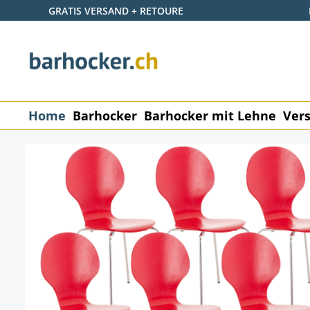
GRATIS VERSAND + RETOURE
 Hauptinhalt springen
Zur Suche springen
Zur Hauptnavigation springen
Home
Barhocker
Barhocker mit Lehne
Vers