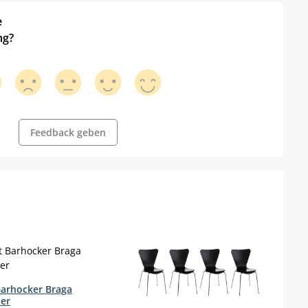
e
ng?
Feedback geben
Barhocker Braga
er