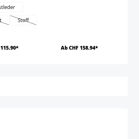
tleder
t
Stoff
iese Option ist zurzeit nicht verfügbar.)
(Diese Option ist zurzeit nicht verfügbar.)
115.90*
Ab CHF 158.94*
Details
Details