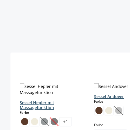
Produktgalerie überspringen
Sessel Andover
auswählen
Farbe
Sessel Hepler mit
Massagefunktion
auswählen
Farbe
(Diese
+
1
(Diese Option ist zurzeit nicht verfügbar.)
(Diese Option ist zurzeit nicht verfügba
auswählen
Farbe