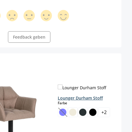
Feedback geben
Lounger Durham Stoff
auswählen
Farbe
+
2
ügbar.)
(Diese Option ist zurzeit nicht verf