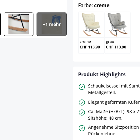
auswählen
Farbe:
creme
+1 mehr
creme
grau
creme
grau
CHF 113.90
CHF 113.90
Produkt-Highlights
Schaukelsessel mit Sam
Metallgestell.
Elegant geformten Kufe
Ca. Maße (HxBxT): 98 x 7
Sitzhöhe: 48 cm.
Angenehme Sitzposition
Rückenlehne.