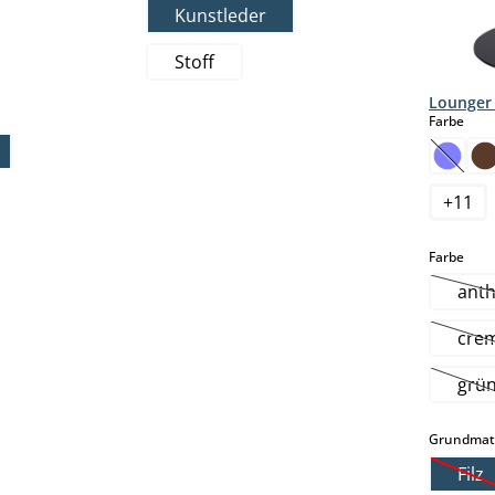
Kunstleder
ion ist zurzeit nicht verfügbar.)
Stoff
hlen
Lounger
tion ist zurzeit nicht verfügbar.)
aus
Farbe
(Diese
+
11
n ist zurzeit nicht verfügbar.)
aus
Farbe
anth
cre
(
grü
(D
Grundmate
Filz
(Di