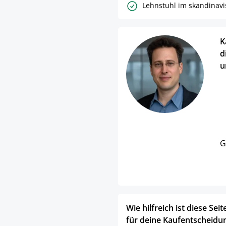
Lehnstuhl im skandinavis
K
d
u
G
Wie hilfreich ist diese Seit
für deine Kaufentscheidu