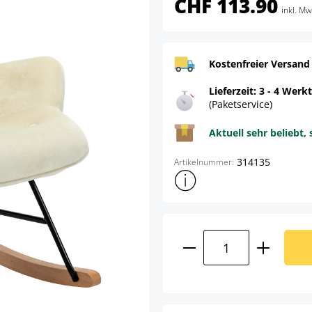
CHF 113.90
inkl. Mw
Kostenfreier Versand
Lieferzeit: 3 - 4 Werk
(Paketservice)
Aktuell sehr beliebt, 
314135
Artikelnummer:
Weitere Produktinformatione
Produkt Anzahl: G