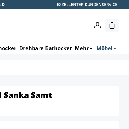
ND
EXZELLENTER KUNDENSERVICE
Warenk
hocker
Drehbare Barhocker
Mehr
Möbel
l Sanka Samt