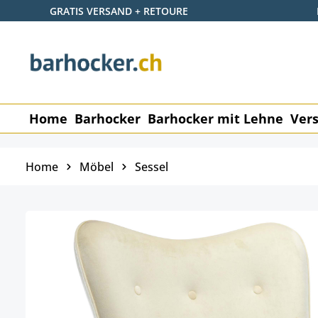
GRATIS VERSAND + RETOURE
 Hauptinhalt springen
Zur Suche springen
Zur Hauptnavigation springen
Home
Barhocker
Barhocker mit Lehne
Vers
Home
Möbel
Sessel