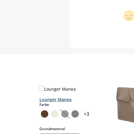
Lounger Manea
auswählen
Farbe
+
3
 Option ist zurzeit nicht verfügbar.)
(Diese Option ist zurzeit nicht verf
r.)
auswählen
Grundmaterial