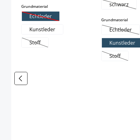
schwarz
auswählen
Grundmaterial
(Diese Opt
Echtleder
(Diese Option ist zurzeit nicht verfügbar.)
auswä
Grundmaterial
Kunstleder
Echtleder
(Diese Op
Stoff
Kunstleder
(Diese Option ist zurzeit nicht verfügbar.)
Stoff
(Diese Optio