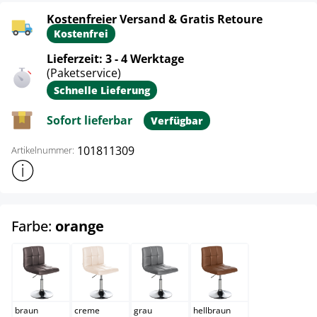
Kostenfreier Versand & Gratis Retoure
Kostenfrei
Lieferzeit: 3 - 4 Werktage
(Paketservice)
Schnelle Lieferung
Sofort lieferbar
Verfügbar
101811309
Artikelnummer:
Weitere Produktinformationen anzeigen
auswählen
Farbe:
orange
braun
creme
grau
hellbraun
braun
creme
grau
hellbraun