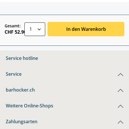
zentheme.component.product.quantitySele
Gesamt:
In den Warenkorb
CHF 52.90
Service hotline
Service
barhocker.ch
Weitere Online-Shops
Zahlungsarten