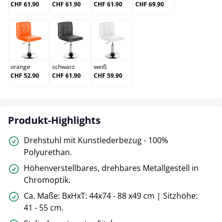
CHF 61.90
CHF 61.90
CHF 61.90
CHF 69.90
orange
schwarz
weiß
orange
schwarz
weiß
CHF 52.90
CHF 61.90
CHF 59.90
Produkt-Highlights
Drehstuhl mit Kunstlederbezug - 100%
Polyurethan.
Höhenverstellbares, drehbares Metallgestell in
Chromoptik.
Ca. Maße: BxHxT: 44x74 - 88 x49 cm | Sitzhöhe:
41 - 55 cm.