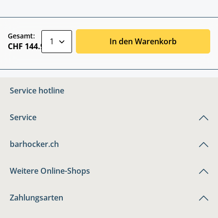
zentheme.component.product.quantitySele
Gesamt:
In den Warenkorb
CHF 144.90
Service hotline
Service
barhocker.ch
Weitere Online-Shops
Zahlungsarten