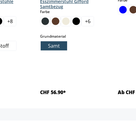
Farbe
rstühle
Esszimmerstuhl Gifford
Samtbezug
auswählen
Farbe
+
8
+
6
on ist zurzeit nicht verfügbar.)
 Option ist zurzeit nicht verfügbar.)
hlen
auswählen
Grundmaterial
Stoff
Samt
CHF 56.90*
Ab CHF 
ls
Details