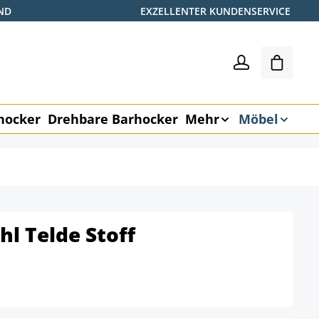
ND
EXZELLENTER KUNDENSERVICE
Warenk
hocker
Drehbare Barhocker
Mehr
Möbel
l Telde Stoff