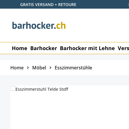
GRATIS VERSAND + RETOURE
 Hauptinhalt springen
Zur Suche springen
Zur Hauptnavigation springen
Home
Barhocker
Barhocker mit Lehne
Vers
Home
Möbel
Esszimmerstühle