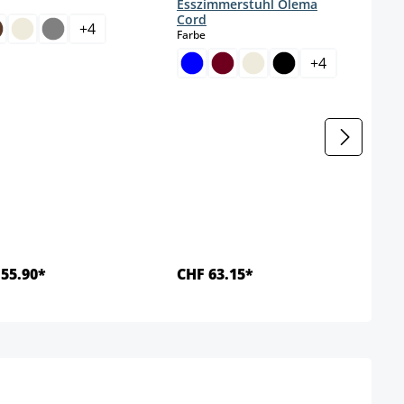
Esszimmerstuhl Olema
Cord
+
4
auswählen
Farbe
+
4
55.90*
CHF 63.15*
Details
Details