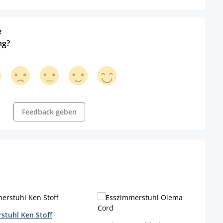
e
ng?
Feedback geben
stuhl Ken Stoff
wählen