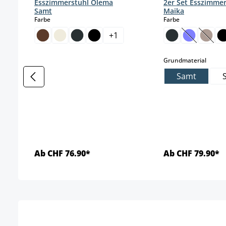
Esszimmerstuhl Olema
2er Set Esszimme
Samt
Maika
auswählen
auswählen
Farbe
Farbe
+
1
(Diese Opti
(Diese
auswä
Grundmaterial
Samt
Ab CHF 76.90*
Ab CHF 79.90*
Details
Detai