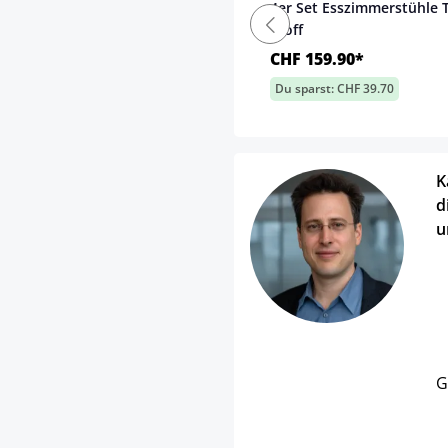
4er Set Esszimmerstühle 
Stoff
CHF 159.90*
Du sparst: CHF 39.70
K
d
u
G