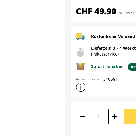
CHF 49.90
inkl. MwSt.
Kostenfreier Versand
Lieferzeit: 3 - 4 Werk
(Paketservice)
Sofort lieferbar
Ve
310581
Artikelnummer:
Weitere Produktinformatione
Produkt Anzahl: G