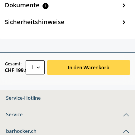
Dokumente
1
Sicherheitshinweise
zentheme.component.product.quantitySele
Gesamt:
In den Warenkorb
CHF 199.90
Service-Hotline
Service
barhocker.ch