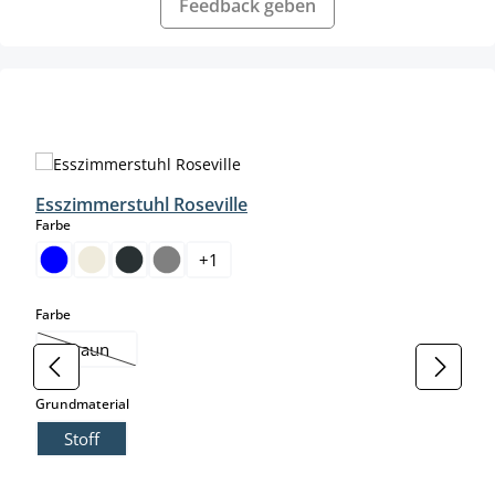
Feedback geben
Produktgalerie überspringen
Esszimmerstuhl Roseville
auswählen
Farbe
+
1
auswählen
Farbe
braun
(Diese Option ist zurzeit nicht verfügbar.)
auswählen
Grundmaterial
Stoff