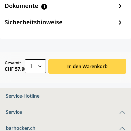
Dokumente
1
Sicherheitshinweise
zentheme.component.product.quantitySele
Gesamt:
In den Warenkorb
CHF 57.90
Service-Hotline
Service
barhocker.ch