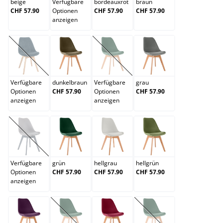
beige
Verfügbare
bordeauxrot
braun
CHF 57.90
Optionen
CHF 57.90
CHF 57.90
anzeigen
dunkelblau
dunkelbraun
dunkelgrau
grau
(Diese Option ist zurzeit nicht verfügbar.)
(Diese Option ist zurzeit nicht verfügb
Verfügbare
dunkelbraun
Verfügbare
grau
Optionen
CHF 57.90
Optionen
CHF 57.90
anzeigen
anzeigen
grau/grau
grün
hellgrau
hellgrün
(Diese Option ist zurzeit nicht verfügbar.)
Verfügbare
grün
hellgrau
hellgrün
Optionen
CHF 57.90
CHF 57.90
CHF 57.90
anzeigen
lila
orange
rot
schwarz
(Diese Option ist zurzeit nicht verfügbar.)
(Diese Option ist zurzei