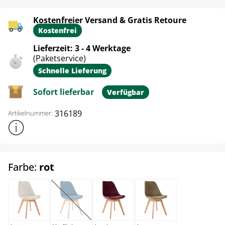
Kostenfreier Versand & Gratis Retoure
Kostenfrei
Lieferzeit: 3 - 4 Werktage
(Paketservice)
Schnelle Lieferung
Sofort lieferbar
Verfügbar
316189
Artikelnummer:
Weitere Produktinformationen anzeigen
auswählen
Farbe:
rot
beige
blau
bordeauxrot
braun
(Diese Option ist zurzeit nicht verfügbar.)