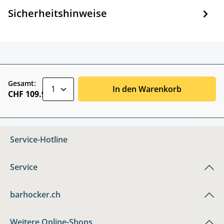
Sicherheitshinweise
zentheme.component.product.quantitySele
Gesamt:
In den Warenkorb
CHF 109.90
Service-Hotline
Service
barhocker.ch
Weitere Online-Shops