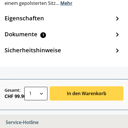
einem gepolsterten Sitz…
Mehr
Eigenschaften
Dokumente
1
Sicherheitshinweise
zentheme.component.product.quantitySele
Gesamt:
In den Warenkorb
CHF 99.90
Service-Hotline