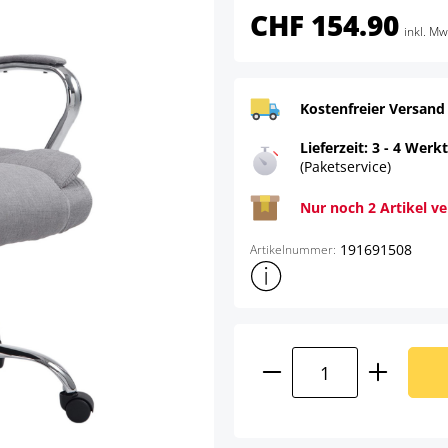
CHF 154.90
inkl. Mw
Kostenfreier Versand
Lieferzeit: 3 - 4 Werk
(Paketservice)
Nur noch 2 Artikel v
191691508
Artikelnummer:
Weitere Produktinformatione
Produkt Anzahl: G