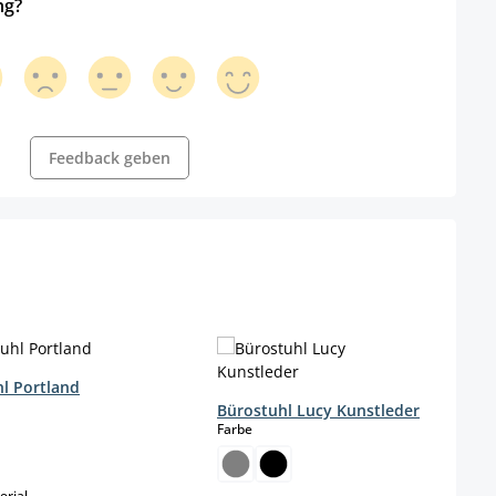
ng?
Feedback geben
l Portland
wählen
Bürostuhl Lucy Kunstleder
auswählen
Farbe
.)
auswählen
rial