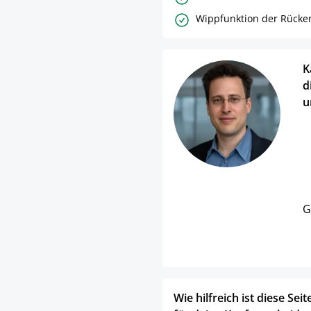
Wippfunktion der Rücke
K
d
u
G
Wie hilfreich ist diese Seit