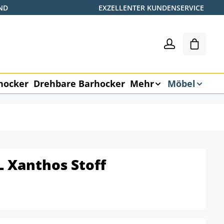
ND
EXZELLENTER KUNDENSERVICE
Warenk
hocker
Drehbare Barhocker
Mehr
Möbel
 Xanthos Stoff