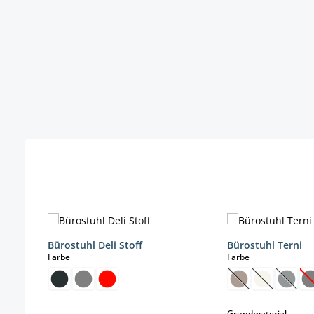
Produktgalerie überspringen
Bürostuhl Deli Stoff
Bürostuhl Terni
auswählen
auswählen
Farbe
Farbe
(Diese Option is
(Diese Opti
(Diese
(
auswä
Grundmaterial