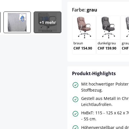
auswählen
Farbe:
grau
+1 mehr
braun
dunkelgr
braun
dunkelgrau
gra
CHF 154.90
CHF 159.90
CHF
Produkt-Highlights
Mit hochwertiger Polste
Stoffbezug.
Gestell aus Metall in Ch
Leichtlaufrollen.
HxBxT: 115 - 125 x 62 x 
- 55 cm.
Höhenverstellbar und d