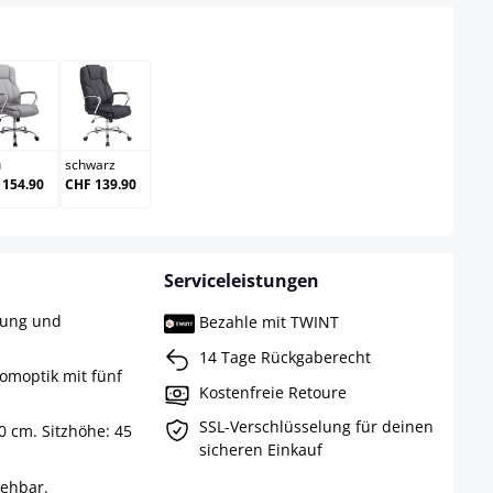
au
grau
schwarz
u
schwarz
 154.90
CHF 139.90
Serviceleistungen
rung und
Bezahle mit TWINT
14 Tage Rückgaberecht
romoptik mit fünf
Kostenfreie Retoure
SSL-Verschlüsselung für deinen
70 cm. Sitzhöhe: 45
sicheren Einkauf
rehbar.