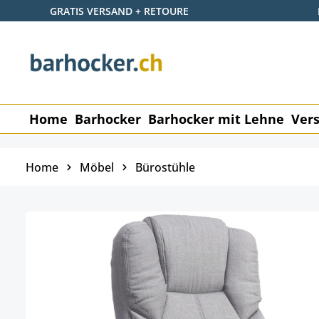
GRATIS VERSAND + RETOURE
 Hauptinhalt springen
Zur Suche springen
Zur Hauptnavigation springen
Home
Barhocker
Barhocker mit Lehne
Vers
Home
Möbel
Bürostühle