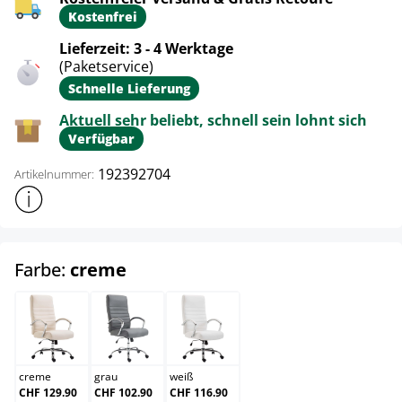
Kostenfrei
Lieferzeit: 3 - 4 Werktage
(Paketservice)
Schnelle Lieferung
Aktuell sehr beliebt, schnell sein lohnt sich
Verfügbar
192392704
Artikelnummer:
Weitere Produktinformationen anzeigen
auswählen
Farbe:
creme
creme
grau
weiß
creme
grau
weiß
CHF 129.90
CHF 102.90
CHF 116.90