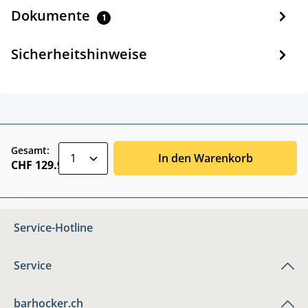
Dokumente
1
Sicherheitshinweise
zentheme.component.product.quantitySele
Gesamt:
In den Warenkorb
CHF 129.90
Service-Hotline
Service
barhocker.ch