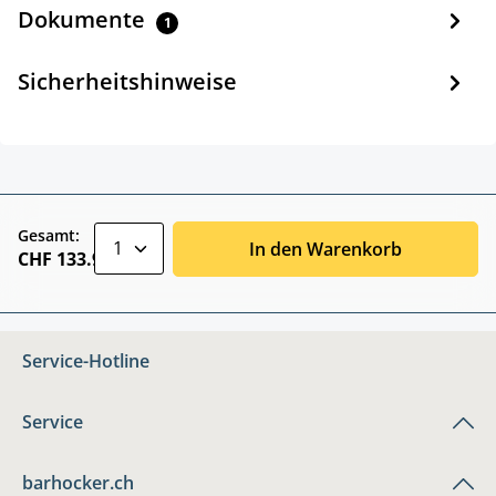
Dokumente
1
Sicherheitshinweise
zentheme.component.product.quantitySele
Gesamt:
In den Warenkorb
CHF 133.90
Service-Hotline
Service
barhocker.ch