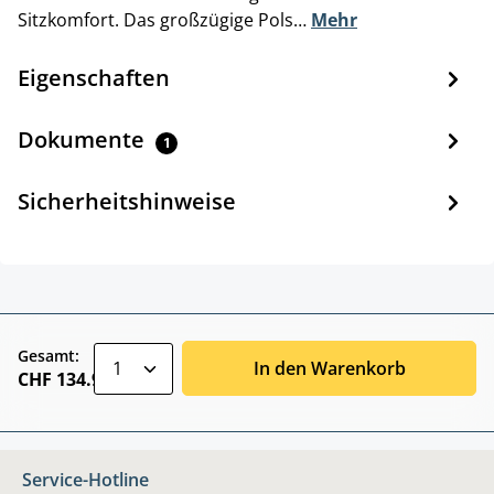
Sitzkomfort. Das großzügige Pols…
Mehr
Eigenschaften
Dokumente
1
Sicherheitshinweise
zentheme.component.product.quantitySele
Gesamt:
In den Warenkorb
CHF 134.90
Service-Hotline