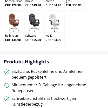
bordeauxrot
braun
creme
grau
CHF 129.90
CHF 149.90
CHF 134.90
CHF 133.90
hellbraun
schwarz
weiß
hellbraun
schwarz
weiß
CHF 144.90
CHF 155.90
CHF 134.90
Produkt-Highlights
Sitzfläche, Rückenlehne und Armlehnen
bequem gepolstert
Mit bequemer Fußablage für angenehme
Ruhepausen
Schreibtischstuhl mit hochwertigem
Kunstlederbezug