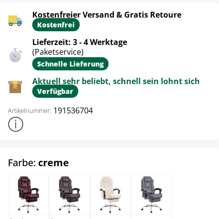
Kostenfreier Versand & Gratis Retoure
Kostenfrei
Lieferzeit: 3 - 4 Werktage
(Paketservice)
Schnelle Lieferung
Aktuell sehr beliebt, schnell sein lohnt sich
Verfügbar
191536704
Artikelnummer:
Weitere Produktinformationen anzeigen
auswählen
Farbe:
creme
bordeauxrot
braun
creme
grau