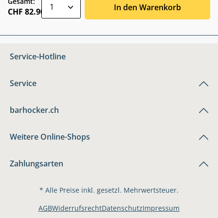
zentheme.component.product.quantitySele
Gesamt:
In den Warenkorb
CHF 82.90
Service-Hotline
Service
barhocker.ch
Weitere Online-Shops
Zahlungsarten
* Alle Preise inkl. gesetzl. Mehrwertsteuer.
AGB
Widerrufsrecht
Datenschutz
Impressum