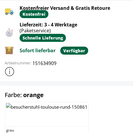
Kostenfreier Versand & Gratis Retoure
Kostenfrei
Lieferzeit: 3 - 4 Werktage
(Paketservice)
Schnelle Lieferung
Sofort lieferbar
Verfügbar
151634909
Artikelnummer:
Weitere Produktinformationen anzeigen
auswählen
Farbe:
orange
grau
grau