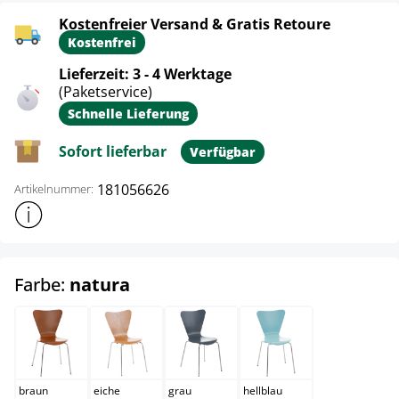
Kostenfreier Versand & Gratis Retoure
Kostenfrei
Lieferzeit: 3 - 4 Werktage
(Paketservice)
Schnelle Lieferung
Sofort lieferbar
Verfügbar
181056626
Artikelnummer:
Weitere Produktinformationen anzeigen
auswählen
Farbe:
natura
braun
eiche
grau
hellblau
braun
eiche
grau
hellblau