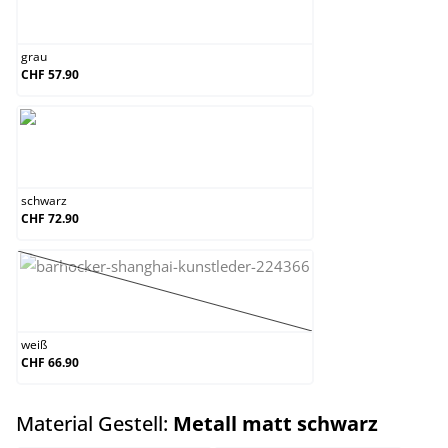
grau
grau
CHF 57.90
schwarz
schwarz
CHF 72.90
weiß
(Diese Option ist zurzeit nicht verfügbar.)
weiß
CHF 66.90
auswäh
Material Gestell:
Metall matt schwarz