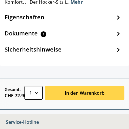
Komfort. . . Der Hocker-Sitz i…
Mehr
Eigenschaften
Dokumente
1
Sicherheitshinweise
zentheme.component.product.quantitySele
Gesamt:
In den Warenkorb
CHF 72.90
Service-Hotline