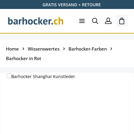
GRATIS VERSAND + RETOURE
Zum Hauptinhalt springen
Ware
Home
Wissenswertes
Barhocker-Farben
Barhocker in Rot