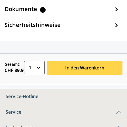
Dokumente
1
Sicherheitshinweise
zentheme.component.product.quantitySele
Gesamt:
In den Warenkorb
CHF 89.90
Service-Hotline
Service