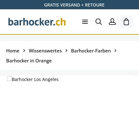
GRATIS VERSAND + RETOURE
Zum Hauptinhalt springen
Shopp
Home
Wissenswertes
Barhocker-Farben
Barhocker in Orange