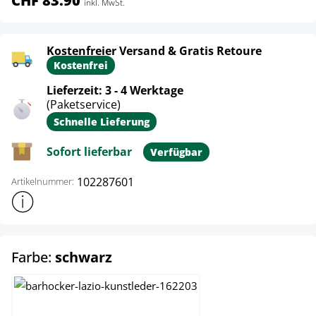
CHF 83.90
inkl. MwSt.
Kostenfreier Versand & Gratis Retoure
Kostenfrei
Lieferzeit: 3 - 4 Werktage
(Paketservice)
Schnelle Lieferung
Sofort lieferbar
Verfügbar
102287601
Artikelnummer:
Weitere Produktinformationen anzeigen
auswählen
Farbe:
schwarz
bordeauxrot