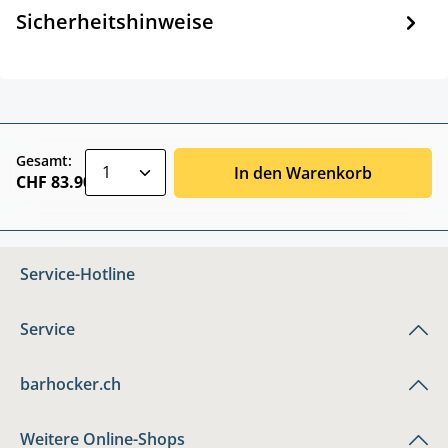
Sicherheitshinweise
zentheme.component.product.quantitySele
Gesamt:
In den Warenkorb
CHF 83.90
Service-Hotline
Service
barhocker.ch
Weitere Online-Shops