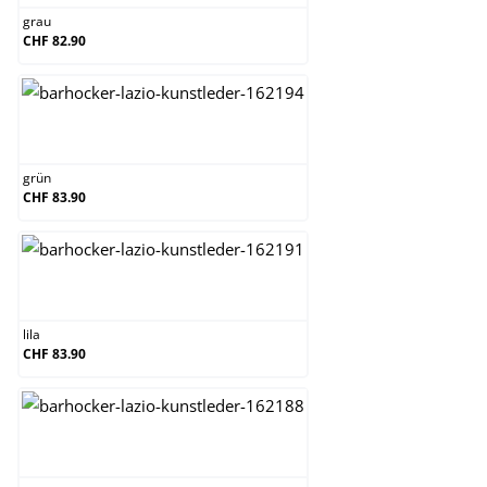
grau
CHF 82.90
grün
grün
CHF 83.90
lila
lila
CHF 83.90
orange