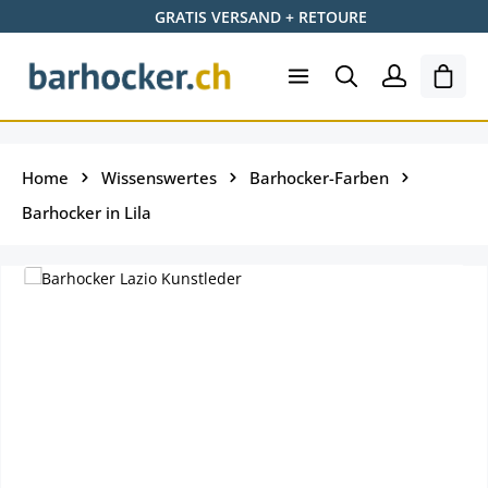
GRATIS VERSAND + RETOURE
Zum Hauptinhalt springen
Ware
Home
Wissenswertes
Barhocker-Farben
Barhocker in Lila