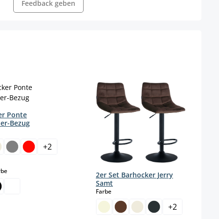
Feedback geben
er Ponte
der-Bezug
wählen
+
2
auswählen
rbe
2er Set Barhocker Jerry
Samt
auswählen
Farbe
+
2