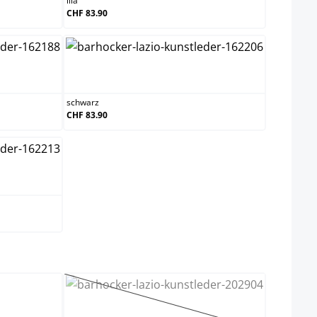
lila
CHF 83.90
schwarz
schwarz
CHF 83.90
ählen
schwarz
(Diese Option ist zurzeit nicht v