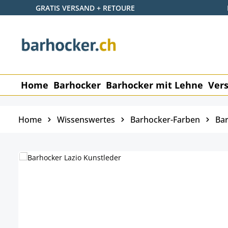
GRATIS VERSAND + RETOURE
 Hauptinhalt springen
Zur Suche springen
Zur Hauptnavigation springen
Home
Barhocker
Barhocker mit Lehne
Vers
Home
Wissenswertes
Barhocker-Farben
Bar