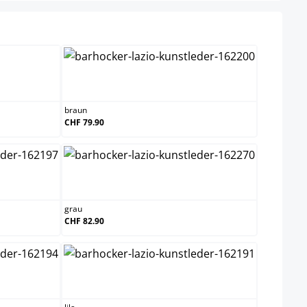
hlen
uxrot
braun
braun
CHF 79.90
grau
grau
CHF 82.90
lila