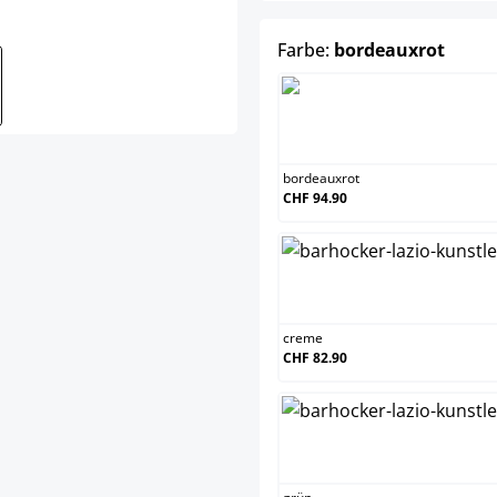
auswä
Farbe:
bordeauxrot
bordea
bordeauxrot
CHF 94.90
creme
creme
CHF 82.90
grün