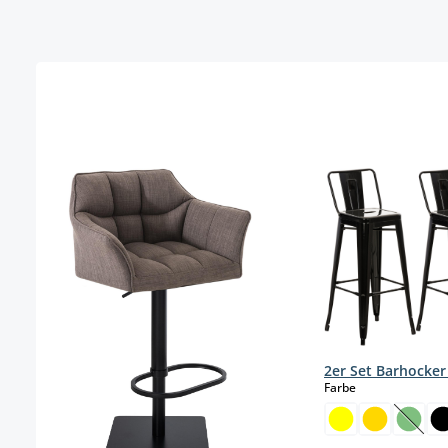
Produktgalerie überspringen
2er Set Barhocke
auswählen
Farbe
(Diese