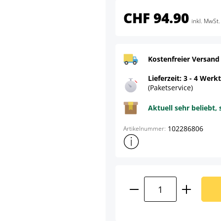
CHF 94.90
inkl. MwSt.
Kostenfreier Versand
Lieferzeit: 3 - 4 Werk
(Paketservice)
Aktuell sehr beliebt, 
102286806
Artikelnummer:
Weitere Produktinformatione
Produkt Anzahl: G