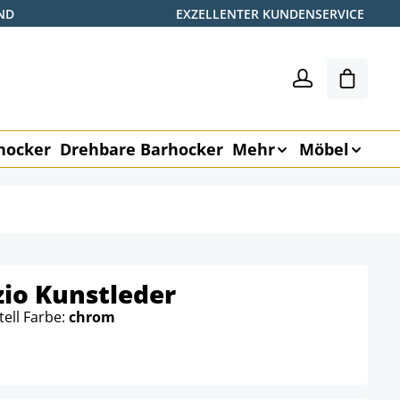
ND
EXZELLENTER KUNDENSERVICE
Warenk
hocker
Drehbare Barhocker
Mehr
Möbel
io Kunstleder
tell Farbe:
chrom