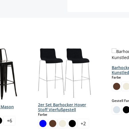
Barhock
Kunstle
aus
Farbe
Gestell Fa
2er Set Barhocker Hover
r Mason
Stoff Vierfußgestell
auswählen
Farbe
+
6
+
2
 Option ist zurzeit nicht verfügbar.)