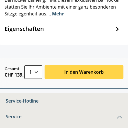
Barhocker Lameng. . Mit diesem exklusiven Barhocker
statten Sie Ihr Ambiente mit einer ganz besonderen
Sitzgelegenheit aus.…
Mehr
Eigenschaften
zentheme.component.product.quantitySele
Gesamt:
In den Warenkorb
CHF 139.90
Service-Hotline
Service