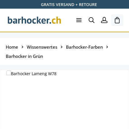
GRATIS VERSAND + RETOURE
Zum Hauptinhalt springen
Shopp
Home
Wissenswertes
Barhocker-Farben
Barhocker in Grün