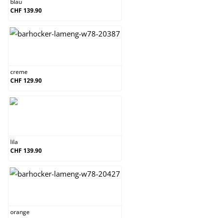
blau
CHF 139.90
creme
creme
CHF 129.90
lila
lila
CHF 139.90
orange
orange