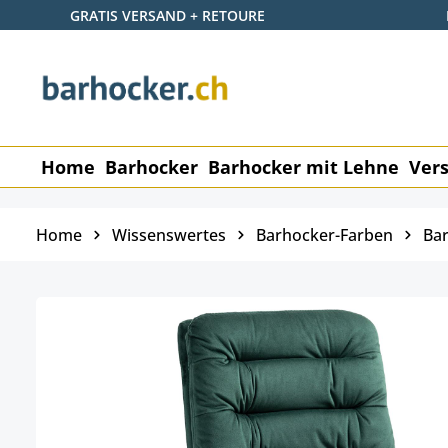
GRATIS VERSAND + RETOURE
p to main content
Skip to search
Skip to main navigation
Home
Barhocker
Barhocker mit Lehne
Vers
Home
Wissenswertes
Barhocker-Farben
Bar