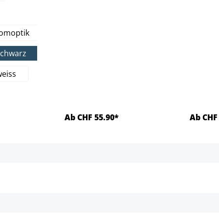
ählen
romoptik
schwarz
weiss
Ab CHF 55.90*
Ab CHF 
ls
Details