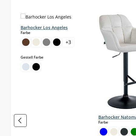
Skip product gallery
Barhocker Los Angeles
auswählen
Farbe
+
3
auswählen
Gestell Farbe
Barhocker Natom
auswählen
Farbe