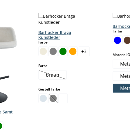
Barhock
aus
Farbe
Barhocker Braga
Kunstleder
auswählen
Farbe
+
3
Material G
Meta
auswählen
Farbe
braun
Meta
(This option is currently unavailable.)
Meta
auswählen
Gestell Farbe
(This option is currently unavailable.)
a Samt