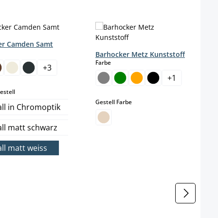
er Camden Samt
wählen
Barhocker Metz Kunststoff
auswählen
Farbe
+
3
+
1
auswählen
estell
auswählen
Gestell Farbe
ll in Chromoptik
ll matt schwarz
ll matt weiss