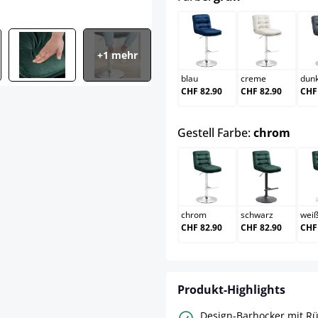
blau
creme
+1 mehr
blau
creme
dun
CHF 82.90
CHF 82.90
CHF
ausw
Gestell Farbe:
chrom
chrom
schwarz
chrom
schwarz
wei
CHF 82.90
CHF 82.90
CHF
Produkt-Highlights
Design-Barhocker mit R