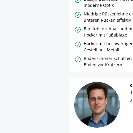
moderne Optik
Niedrige Rückenlehne en
unteren Rücken effektiv
Barstuhl drehbar und hö
Hocker mit Fußablage
Hocker mit hochwertige
Gestell aus Metall
Bodenschoner schützen 
Böden vor Kratzern
K
d
u