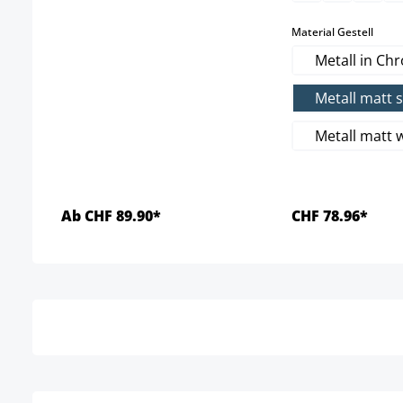
ausw
Material Gestell
Metall in Ch
Metall matt 
Metall matt 
Ab CHF 89.90*
CHF 78.96*
Details
Detai