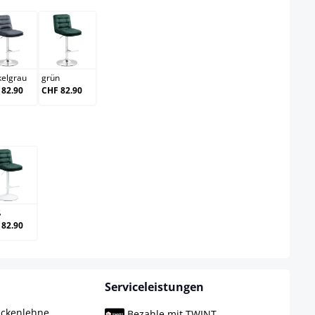
dunkelgrau
grün
kelgrau
grün
 82.90
CHF 82.90
ählen
weiß
ß
 82.90
Serviceleistungen
ückenlehne,
Bezahle mit TWINT