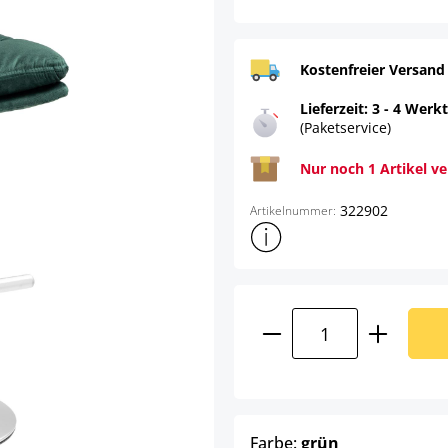
Kostenfreier Versand
Lieferzeit: 3 - 4 Werk
(Paketservice)
Nur noch 1 Artikel v
322902
Artikelnummer:
Weitere Produktinformatione
Product Quantity:
auswählen
Farbe:
grün