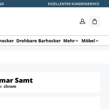
ND
EXZELLENTER KUNDENSERVICE
Warenk
hocker
Drehbare Barhocker
Mehr
Möbel
amar Samt
e:
chrom